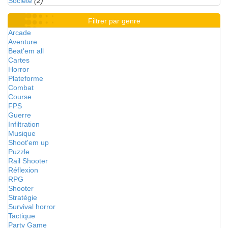
Société
(2)
Filtrer par genre
Arcade
Aventure
Beat'em all
Cartes
Horror
Plateforme
Combat
Course
FPS
Guerre
Infiltration
Musique
Shoot'em up
Puzzle
Rail Shooter
Réflexion
RPG
Shooter
Stratégie
Survival horror
Tactique
Party Game