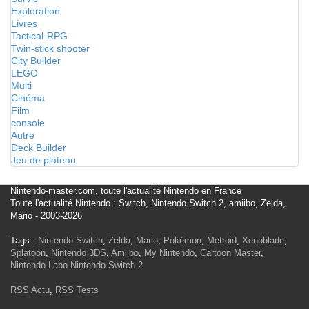
Exploration
Livres
Tactical-RPG
Twin-stick shooter
City Builder
LEGO
Multi
Cinéma
Film
console
Autre
Deck Builder
Jeu de plateau
Nintendo-master.com, toute l'actualité Nintendo en France
Toute l'actualité Nintendo : Switch, Nintendo Switch 2, amiibo, Zelda,
Mario - 2003-2026
Tags :
Nintendo Switch
,
Zelda
,
Mario
,
Pokémon
,
Metroid
,
Xenoblade
,
Splatoon
,
Nintendo 3DS
,
Amiibo
,
My Nintendo
,
Cartoon Master
,
Nintendo Labo
Nintendo Switch 2
RSS Actu
,
RSS Tests