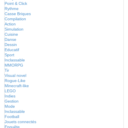
Point & Click
Rythme
Casse Briques
Compilation
Action
Simulation
Cuisine
Danse
Dessin
Educatif
Sport
Inclassable
MMORPG
Tir
Visual novel
Rogue-Like
Minecraft-like
LEGO
Indies
Gestion
Mode
Inclassable
Football
Jouets connectés
Enquête