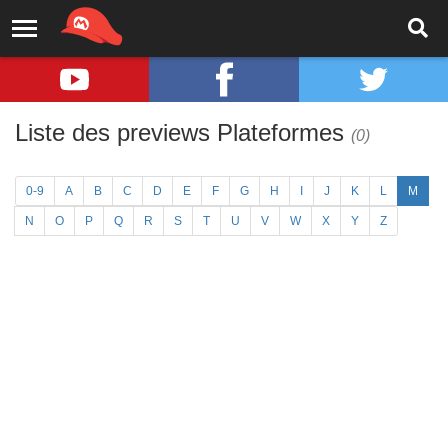
Liste des previews Plateformes
(0)
0-9
A
B
C
D
E
F
G
H
I
J
K
L
M
N
O
P
Q
R
S
T
U
V
W
X
Y
Z