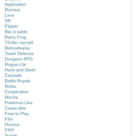
Application
Rumeur
Livre
VR
Flipper
Bac à sable
Rainy Frog
Thriller narratif
Metroidvania
Tower Defense
Dungeon RPG
Rogue-Lite
Hack-and-Slash
Cascade
Battle Royale
Moba
Coopération
Mecha
Pokémon-Like
Casse-tête
Free-to-Play
Film
Horreur
FMV
Survie