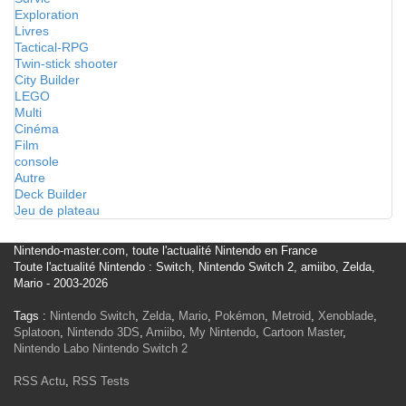
Exploration
Livres
Tactical-RPG
Twin-stick shooter
City Builder
LEGO
Multi
Cinéma
Film
console
Autre
Deck Builder
Jeu de plateau
Nintendo-master.com, toute l'actualité Nintendo en France
Toute l'actualité Nintendo : Switch, Nintendo Switch 2, amiibo, Zelda,
Mario - 2003-2026
Tags :
Nintendo Switch
,
Zelda
,
Mario
,
Pokémon
,
Metroid
,
Xenoblade
,
Splatoon
,
Nintendo 3DS
,
Amiibo
,
My Nintendo
,
Cartoon Master
,
Nintendo Labo
Nintendo Switch 2
RSS Actu
,
RSS Tests