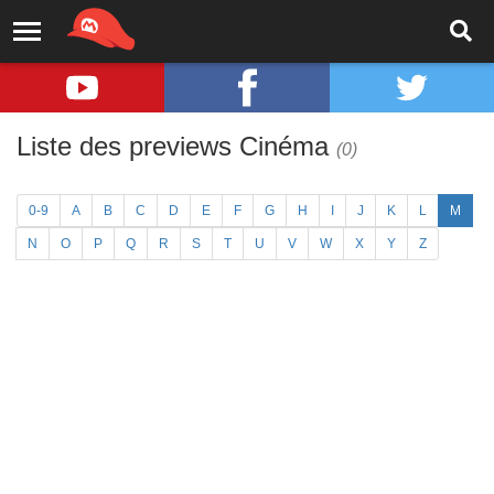
Liste des previews Cinéma
(0)
0-9
A
B
C
D
E
F
G
H
I
J
K
L
M
N
O
P
Q
R
S
T
U
V
W
X
Y
Z