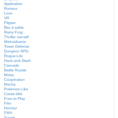
Application
Rumeur
Livre
VR
Flipper
Bac à sable
Rainy Frog
Thriller narratif
Metroidvania
Tower Defense
Dungeon RPG
Rogue-Lite
Hack-and-Slash
Cascade
Battle Royale
Moba
Coopération
Mecha
Pokémon-Like
Casse-tête
Free-to-Play
Film
Horreur
FMV
Survie