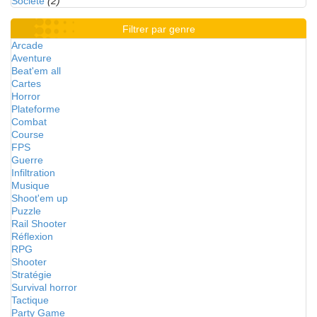
Société
(2)
Filtrer par genre
Arcade
Aventure
Beat'em all
Cartes
Horror
Plateforme
Combat
Course
FPS
Guerre
Infiltration
Musique
Shoot'em up
Puzzle
Rail Shooter
Réflexion
RPG
Shooter
Stratégie
Survival horror
Tactique
Party Game