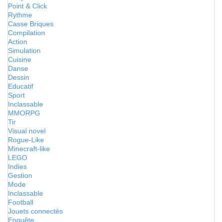
Point & Click
Rythme
Casse Briques
Compilation
Action
Simulation
Cuisine
Danse
Dessin
Educatif
Sport
Inclassable
MMORPG
Tir
Visual novel
Rogue-Like
Minecraft-like
LEGO
Indies
Gestion
Mode
Inclassable
Football
Jouets connectés
Enquête