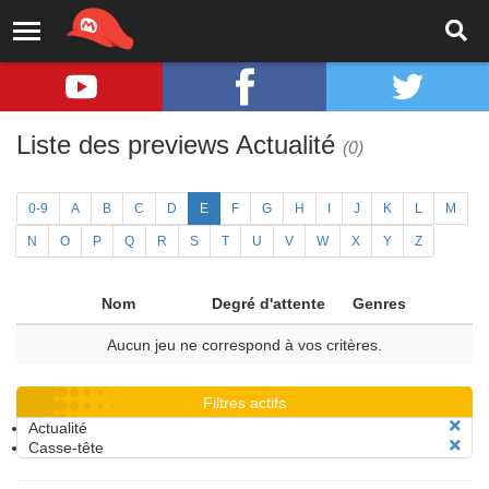
Liste des previews Actualité
(0)
0-9
A
B
C
D
E
F
G
H
I
J
K
L
M
N
O
P
Q
R
S
T
U
V
W
X
Y
Z
Nom
Degré d'attente
Genres
Aucun jeu ne correspond à vos critères.
Filtres actifs
Actualité
Casse-tête