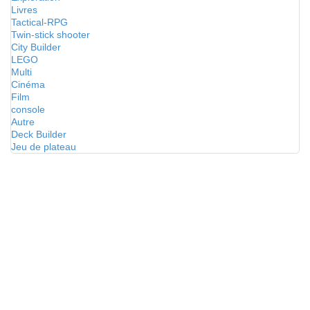
Livres
Tactical-RPG
Twin-stick shooter
City Builder
LEGO
Multi
Cinéma
Film
console
Autre
Deck Builder
Jeu de plateau