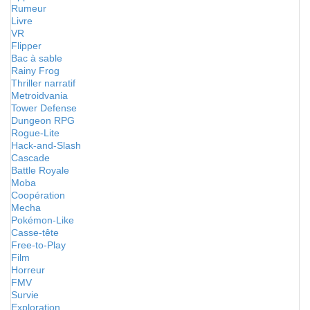
Rumeur
Livre
VR
Flipper
Bac à sable
Rainy Frog
Thriller narratif
Metroidvania
Tower Defense
Dungeon RPG
Rogue-Lite
Hack-and-Slash
Cascade
Battle Royale
Moba
Coopération
Mecha
Pokémon-Like
Casse-tête
Free-to-Play
Film
Horreur
FMV
Survie
Exploration