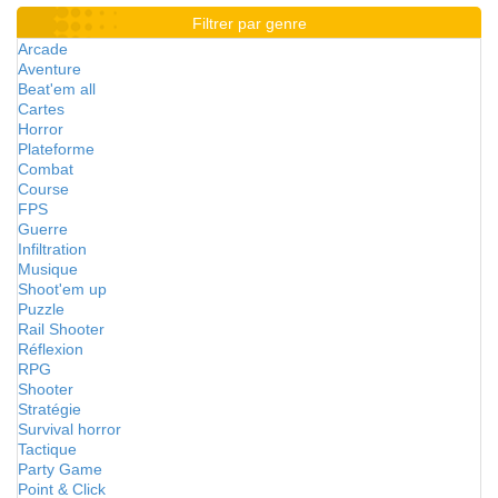
Filtrer par genre
Arcade
Aventure
Beat'em all
Cartes
Horror
Plateforme
Combat
Course
FPS
Guerre
Infiltration
Musique
Shoot'em up
Puzzle
Rail Shooter
Réflexion
RPG
Shooter
Stratégie
Survival horror
Tactique
Party Game
Point & Click