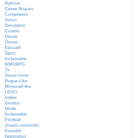
Rythme
Casse Briques
Compilation
Action
Simulation
Cuisine
Danse
Dessin
Educatif
Sport
Inclassable
MMORPG
Tir
Visual novel
Rogue-Like
Minecraft-like
LEGO
Indies
Gestion
Mode
Inclassable
Football
Jouets connectés
Enquête
Application