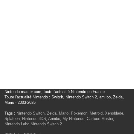
Nintendo-master.com, toute l'actualité Nintendo en France
Toute l'actualité Nintendo : Switch, Nintendo Switch 2, amiibo, Zelda,
Mario - 2003-2026
Tags :
Nintendo Switch
,
Zelda
,
Mario
,
Pokémon
,
Metroid
,
Xenoblade
,
Splatoon
,
Nintendo 3DS
,
Amiibo
,
My Nintendo
,
Cartoon Master
,
Nintendo Labo
Nintendo Switch 2