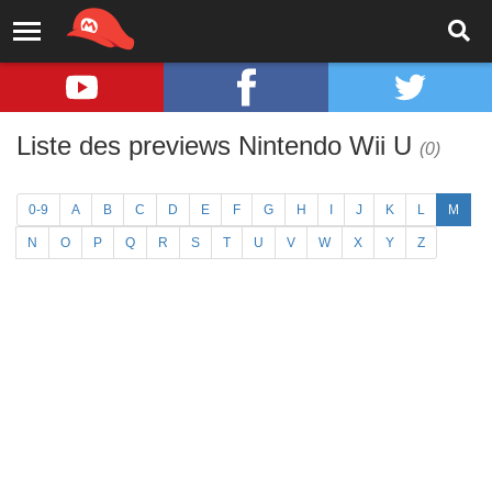
Liste des previews Nintendo Wii U
(0)
0-9
A
B
C
D
E
F
G
H
I
J
K
L
M
N
O
P
Q
R
S
T
U
V
W
X
Y
Z