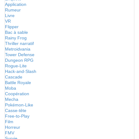
Application
Rumeur
Livre
VR
Flipper
Bac à sable
Rainy Frog
Thriller narratif
Metroidvania
Tower Defense
Dungeon RPG
Rogue-Lite
Hack-and-Slash
Cascade
Battle Royale
Moba
Coopération
Mecha
Pokémon-Like
Casse-tête
Free-to-Play
Film
Horreur
FMV
Survie