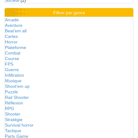
Société
(2)
Filtrer par genre
Arcade
Aventure
Beat'em all
Cartes
Horror
Plateforme
Combat
Course
FPS
Guerre
Infiltration
Musique
Shoot'em up
Puzzle
Rail Shooter
Réflexion
RPG
Shooter
Stratégie
Survival horror
Tactique
Party Game