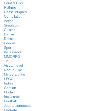
Point & Click
Rythme
Casse Briques
Compilation
Action
Simulation
Cuisine
Danse
Dessin
Educatif
Sport
Inclassable
MMORPG
Tir
Visual novel
Rogue-Like
Minecraft-like
LEGO
Indies
Gestion
Mode
Inclassable
Football
Jouets connectés
Enquête