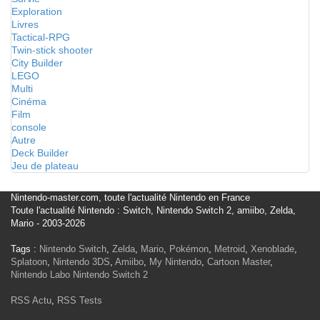
Exploration
Livres
Tactical-RPG
Twin-stick shooter
City Builder
LEGO
Multi
Cinéma
Film
console
Autre
Deck Builder
Jeu de plateau
Nintendo-master.com, toute l'actualité Nintendo en France
Toute l'actualité Nintendo : Switch, Nintendo Switch 2, amiibo, Zelda,
Mario - 2003-2026
Tags :
Nintendo Switch
,
Zelda
,
Mario
,
Pokémon
,
Metroid
,
Xenoblade
,
Splatoon
,
Nintendo 3DS
,
Amiibo
,
My Nintendo
,
Cartoon Master
,
Nintendo Labo
Nintendo Switch 2
RSS Actu
,
RSS Tests