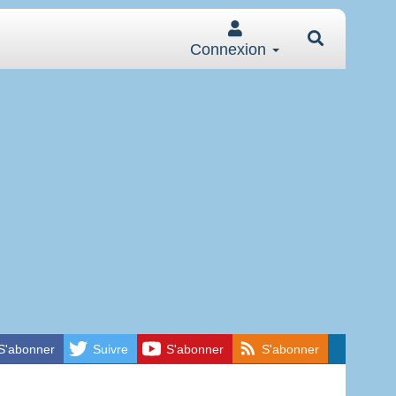
Connexion
S'abonner
Suivre
S'abonner
S'abonner