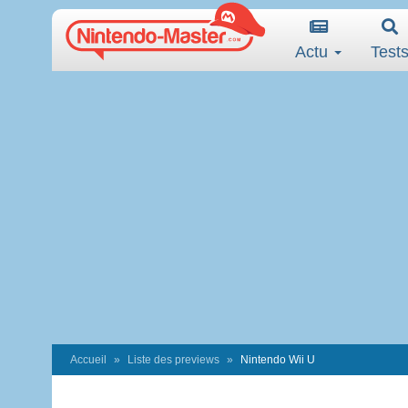
Actu
Test
Accueil
Liste des previews
Nintendo Wii U