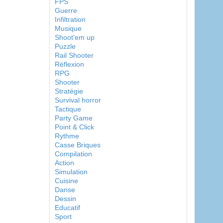
FPS
Guerre
Infiltration
Musique
Shoot'em up
Puzzle
Rail Shooter
Réflexion
RPG
Shooter
Stratégie
Survival horror
Tactique
Party Game
Point & Click
Rythme
Casse Briques
Compilation
Action
Simulation
Cuisine
Danse
Dessin
Educatif
Sport