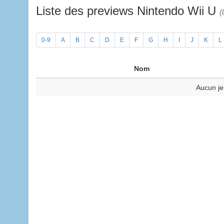
Liste des previews Nintendo Wii U
(
0-9
A
B
C
D
E
F
G
H
I
J
K
L
Nom
Aucun je