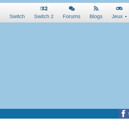
s
Switch
Switch 2
Forums
Blogs
Jeux