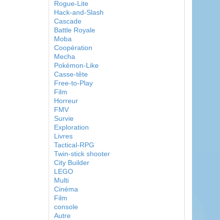
Rogue-Lite
Hack-and-Slash
Cascade
Battle Royale
Moba
Coopération
Mecha
Pokémon-Like
Casse-tête
Free-to-Play
Film
Horreur
FMV
Survie
Exploration
Livres
Tactical-RPG
Twin-stick shooter
City Builder
LEGO
Multi
Cinéma
Film
console
Autre