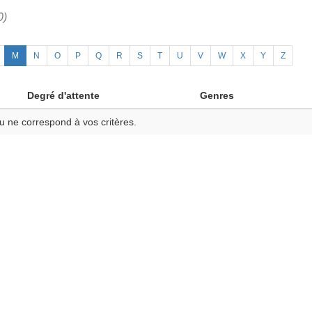
0)
M
N
O
P
Q
R
S
T
U
V
W
X
Y
Z
Degré d'attente
Genres
u ne correspond à vos critères.