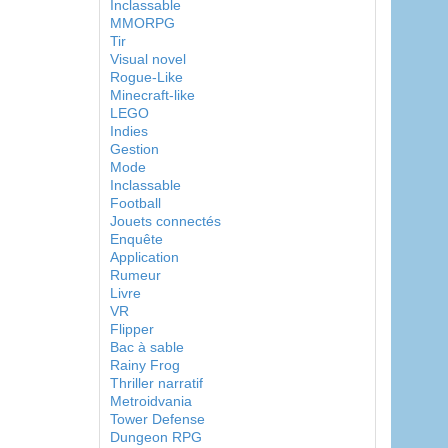
Inclassable
MMORPG
Tir
Visual novel
Rogue-Like
Minecraft-like
LEGO
Indies
Gestion
Mode
Inclassable
Football
Jouets connectés
Enquête
Application
Rumeur
Livre
VR
Flipper
Bac à sable
Rainy Frog
Thriller narratif
Metroidvania
Tower Defense
Dungeon RPG