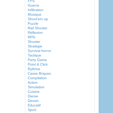
FPS
Guerre
Infiltration
Musique
Shoot'em up
Puzzle
Rail Shooter
Réflexion
RPG
Shooter
Stratégie
Survival horror
Tactique
Party Game
Point & Click
Rythme
Casse Briques
Compilation
Action
Simulation
Cuisine
Danse
Dessin
Educatif
Sport