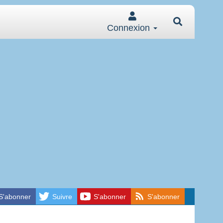
Connexion
S'abonner
Suivre
S'abonner
S'abonner