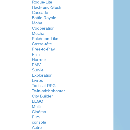
Rogue-Lite
Hack-and-Slash
Cascade
Battle Royale
Moba
Coopération
Mecha
Pokémon-Like
Casse-tête
Free-to-Play
Film
Horreur
FMV
Survie
Exploration
Livres
Tactical-RPG
Twin-stick shooter
City Builder
LEGO
Multi
Cinéma
Film
console
Autre