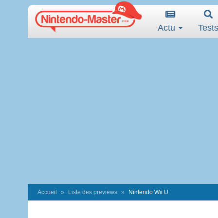
Actu
Test
Accueil
Liste des previews
Nintendo Wii U