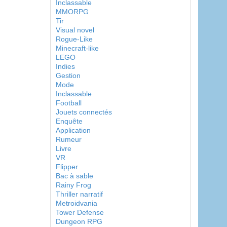
Inclassable
MMORPG
Tir
Visual novel
Rogue-Like
Minecraft-like
LEGO
Indies
Gestion
Mode
Inclassable
Football
Jouets connectés
Enquête
Application
Rumeur
Livre
VR
Flipper
Bac à sable
Rainy Frog
Thriller narratif
Metroidvania
Tower Defense
Dungeon RPG