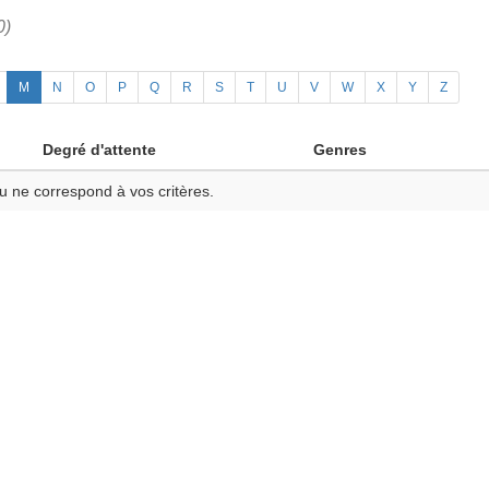
0)
M
N
O
P
Q
R
S
T
U
V
W
X
Y
Z
Degré d'attente
Genres
u ne correspond à vos critères.