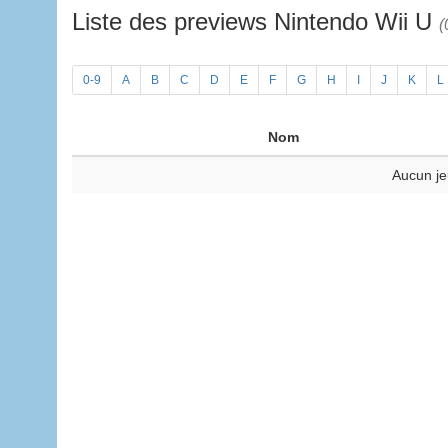
Liste des previews Nintendo Wii U
(
0-9
A
B
C
D
E
F
G
H
I
J
K
L
Nom
Aucun je