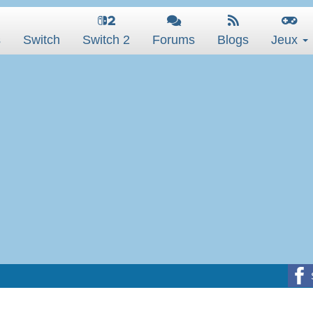
s
Switch
Switch 2
Forums
Blogs
Jeux