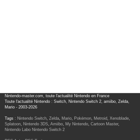
Nintendo-master.com, toute l'actualité Nintendo en France
Toute l'actualité Nintendo : Switch, Nintendo Switch 2, amiibo, Zelda,
Mario - 2003-2026
Tags :
Nintendo Switch
,
Zelda
,
Mario
,
Pokémon
,
Metroid
,
Xenoblade
,
Splatoon
,
Nintendo 3DS
,
Amiibo
,
My Nintendo
,
Cartoon Master
,
Nintendo Labo
Nintendo Switch 2