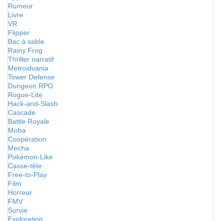
Rumeur
Livre
VR
Flipper
Bac à sable
Rainy Frog
Thriller narratif
Metroidvania
Tower Defense
Dungeon RPG
Rogue-Lite
Hack-and-Slash
Cascade
Battle Royale
Moba
Coopération
Mecha
Pokémon-Like
Casse-tête
Free-to-Play
Film
Horreur
FMV
Survie
Exploration