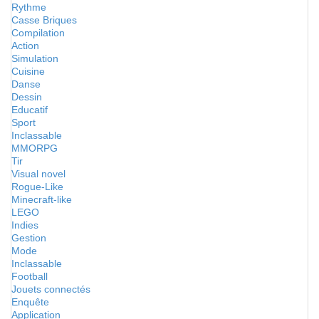
Rythme
Casse Briques
Compilation
Action
Simulation
Cuisine
Danse
Dessin
Educatif
Sport
Inclassable
MMORPG
Tir
Visual novel
Rogue-Like
Minecraft-like
LEGO
Indies
Gestion
Mode
Inclassable
Football
Jouets connectés
Enquête
Application