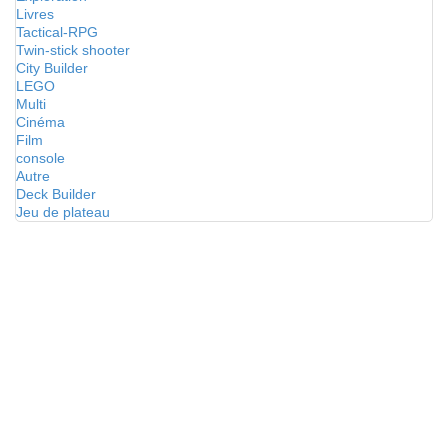
Livres
Tactical-RPG
Twin-stick shooter
City Builder
LEGO
Multi
Cinéma
Film
console
Autre
Deck Builder
Jeu de plateau