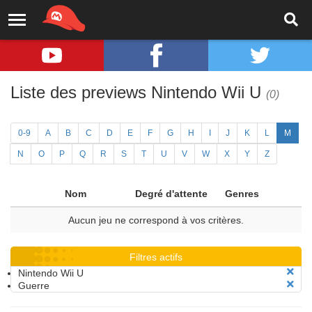
Liste des previews Nintendo Wii U
(0)
0-9
A
B
C
D
E
F
G
H
I
J
K
L
M
N
O
P
Q
R
S
T
U
V
W
X
Y
Z
Nom
Degré d'attente
Genres
Aucun jeu ne correspond à vos critères.
Filtres actifs
Nintendo Wii U
Guerre