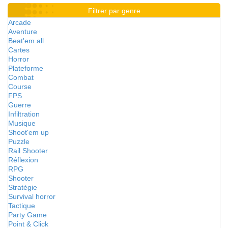
Filtrer par genre
Arcade
Aventure
Beat'em all
Cartes
Horror
Plateforme
Combat
Course
FPS
Guerre
Infiltration
Musique
Shoot'em up
Puzzle
Rail Shooter
Réflexion
RPG
Shooter
Stratégie
Survival horror
Tactique
Party Game
Point & Click