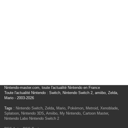
Nintendo-master.com, toute l'actualité Nintendo en France
Toute l'actualité Nintendo : Switch, Nintendo Switch 2, amiibo, Zelda,
Mario - 2003-2026
Tags :
Nintendo Switch
,
Zelda
,
Mario
,
Pokémon
,
Metroid
,
Xenoblade
,
Splatoon
,
Nintendo 3DS
,
Amiibo
,
My Nintendo
,
Cartoon Master
,
Nintendo Labo
Nintendo Switch 2