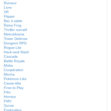
Rumeur
Livre
VR
Flipper
Bac à sable
Rainy Frog
Thriller narratif
Metroidvania
Tower Defense
Dungeon RPG
Rogue-Lite
Hack-and-Slash
Cascade
Battle Royale
Moba
Coopération
Mecha
Pokémon-Like
Casse-tête
Free-to-Play
Film
Horreur
FMV
Survie
Exploration