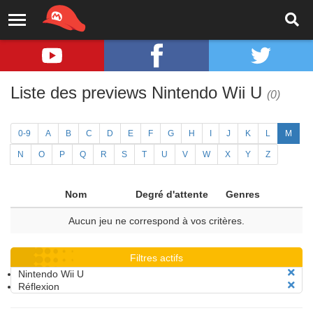
Liste des previews Nintendo Wii U
(0)
0-9
A
B
C
D
E
F
G
H
I
J
K
L
M
N
O
P
Q
R
S
T
U
V
W
X
Y
Z
Nom
Degré d'attente
Genres
Aucun jeu ne correspond à vos critères.
Filtres actifs
Nintendo Wii U
Réflexion