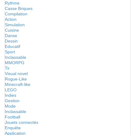
Rythme
Casse Briques
Compilation
Action
Simulation
Cuisine
Danse
Dessin
Educatif
Sport
Inclassable
MMORPG
Tir
Visual novel
Rogue-Like
Minecraft-like
LEGO
Indies
Gestion
Mode
Inclassable
Football
Jouets connectés
Enquête
Application