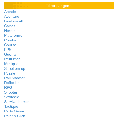
Filtrer par genre
Arcade
Aventure
Beat'em all
Cartes
Horror
Plateforme
Combat
Course
FPS
Guerre
Infiltration
Musique
Shoot'em up
Puzzle
Rail Shooter
Réflexion
RPG
Shooter
Stratégie
Survival horror
Tactique
Party Game
Point & Click