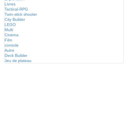
Livres
Tactical-RPG
Twin-stick shooter
City Builder
LEGO
Multi
Cinéma
Film
console
Autre
Deck Builder
Jeu de plateau