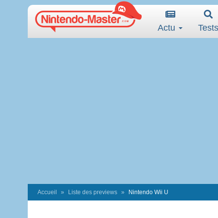
Actu
Test
Accueil
Liste des previews
Nintendo Wii U