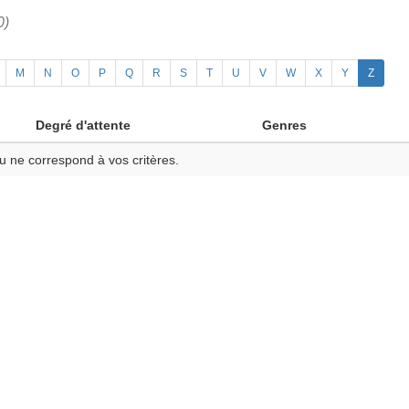
0)
M
N
O
P
Q
R
S
T
U
V
W
X
Y
Z
Degré d'attente
Genres
u ne correspond à vos critères.