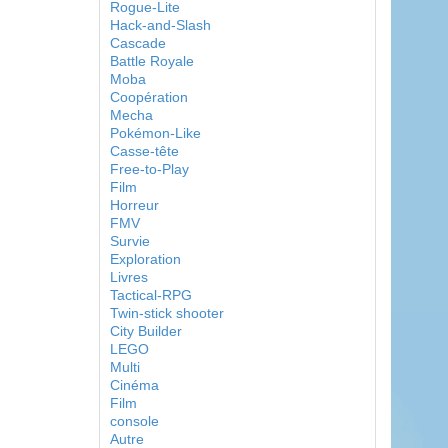
Rogue-Lite
Hack-and-Slash
Cascade
Battle Royale
Moba
Coopération
Mecha
Pokémon-Like
Casse-tête
Free-to-Play
Film
Horreur
FMV
Survie
Exploration
Livres
Tactical-RPG
Twin-stick shooter
City Builder
LEGO
Multi
Cinéma
Film
console
Autre