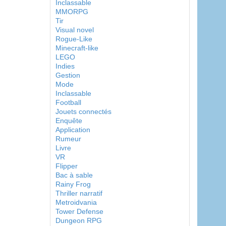
Inclassable
MMORPG
Tir
Visual novel
Rogue-Like
Minecraft-like
LEGO
Indies
Gestion
Mode
Inclassable
Football
Jouets connectés
Enquête
Application
Rumeur
Livre
VR
Flipper
Bac à sable
Rainy Frog
Thriller narratif
Metroidvania
Tower Defense
Dungeon RPG