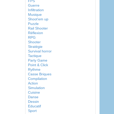
FPS
Guerre
Infiltration
Musique
Shoot'em up
Puzzle
Rail Shooter
Réflexion
RPG
Shooter
Stratégie
Survival horror
Tactique
Party Game
Point & Click
Rythme
Casse Briques
Compilation
Action
Simulation
Cuisine
Danse
Dessin
Educatif
Sport