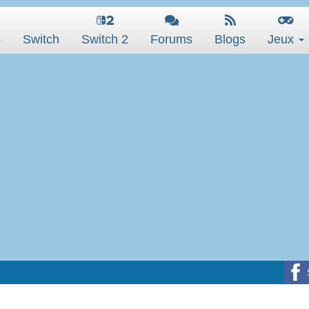
s
Switch
Switch 2
Forums
Blogs
Jeux