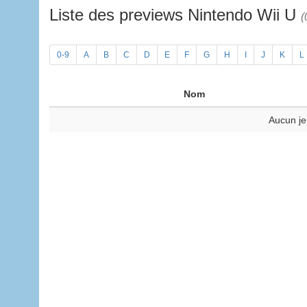
Liste des previews Nintendo Wii U
(
0-9
A
B
C
D
E
F
G
H
I
J
K
L
Nom
Aucun je