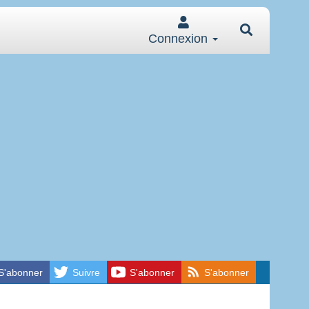
Connexion
S'abonner
Suivre
S'abonner
S'abonner