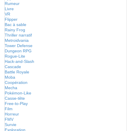
Rumeur
Livre
VR
Flipper
Bac à sable
Rainy Frog
Thriller narratif
Metroidvania
Tower Defense
Dungeon RPG
Rogue-Lite
Hack-and-Slash
Cascade
Battle Royale
Moba
Coopération
Mecha
Pokémon-Like
Casse-tête
Free-to-Play
Film
Horreur
FMV
Survie
Exploration