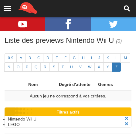
Liste des previews Nintendo Wii U
(0)
0-9
A
B
C
D
E
F
G
H
I
J
K
L
M
N
O
P
Q
R
S
T
U
V
W
X
Y
Z
Nom
Degré d'attente
Genres
Aucun jeu ne correspond à vos critères.
Filtres actifs
Nintendo Wii U
LEGO