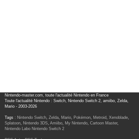
Nintendo-master.com, toute l'actualité Nintendo en France
Toute l'actualité Nintendo : Switch, Nintendo Switch 2, amiibo, Zelda,
Mario - 2003-2026
Tags :
Nintendo Switch
,
Zelda
,
Mario
,
Pokémon
,
Metroid
,
Xenoblade
,
Splatoon
,
Nintendo 3DS
,
Amiibo
,
My Nintendo
,
Cartoon Master
,
Nintendo Labo
Nintendo Switch 2