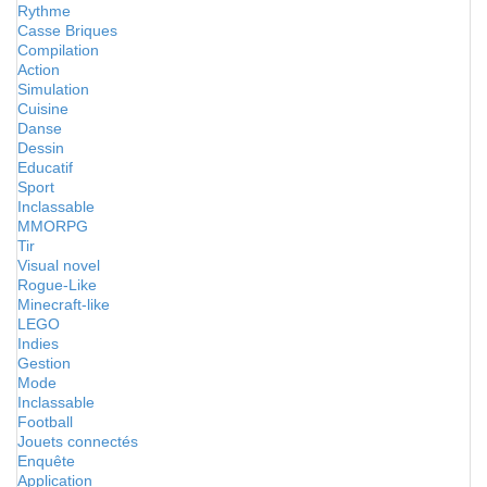
Rythme
Casse Briques
Compilation
Action
Simulation
Cuisine
Danse
Dessin
Educatif
Sport
Inclassable
MMORPG
Tir
Visual novel
Rogue-Like
Minecraft-like
LEGO
Indies
Gestion
Mode
Inclassable
Football
Jouets connectés
Enquête
Application