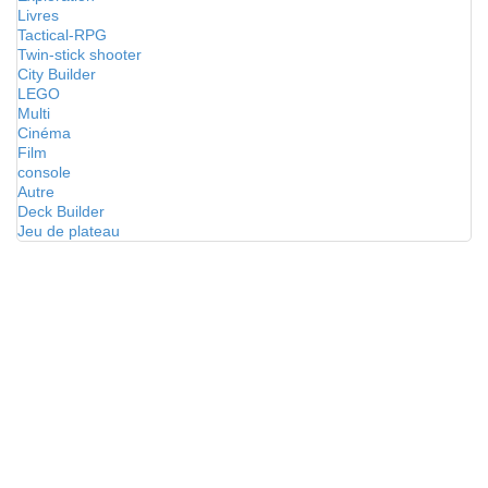
Livres
Tactical-RPG
Twin-stick shooter
City Builder
LEGO
Multi
Cinéma
Film
console
Autre
Deck Builder
Jeu de plateau