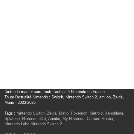
Nintendo-master.com, toute l'actualité Nintendo en France
Toute l'actualité Nintendo : Switch, Nintendo Switch 2, amiibo, Zelda,
Mario - 2003-2026
Tags :
Nintendo Switch
,
Zelda
,
Mario
,
Pokémon
,
Metroid
,
Xenoblade
,
Splatoon
,
Nintendo 3DS
,
Amiibo
,
My Nintendo
,
Cartoon Master
,
Nintendo Labo
Nintendo Switch 2