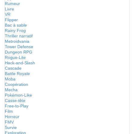
Rumeur
Livre
VR
Flipper
Bac à sable
Rainy Frog
Thriller narratif
Metroidvania
Tower Defense
Dungeon RPG
Rogue-Lite
Hack-and-Slash
Cascade
Battle Royale
Moba
Coopération
Mecha
Pokémon-Like
Casse-tête
Free-to-Play
Film
Horreur
FMV
Survie
Exploration