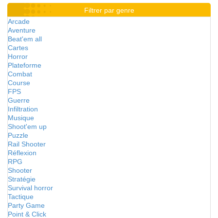
Filtrer par genre
Arcade
Aventure
Beat'em all
Cartes
Horror
Plateforme
Combat
Course
FPS
Guerre
Infiltration
Musique
Shoot'em up
Puzzle
Rail Shooter
Réflexion
RPG
Shooter
Stratégie
Survival horror
Tactique
Party Game
Point & Click