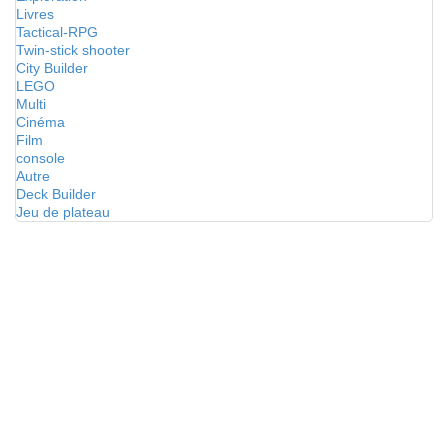
Livres
Tactical-RPG
Twin-stick shooter
City Builder
LEGO
Multi
Cinéma
Film
console
Autre
Deck Builder
Jeu de plateau