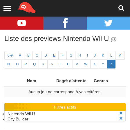
Liste des previews Nintendo Wii U
(0)
0-9
A
B
C
D
E
F
G
H
I
J
K
L
M
N
O
P
Q
R
S
T
U
V
W
X
Y
Z
Nom
Degré d'attente
Genres
Aucun jeu ne correspond à vos critères.
Filtres actifs
Nintendo Wii U
City Builder