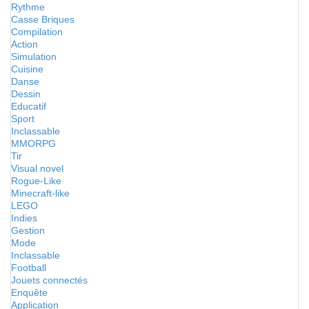
Rythme
Casse Briques
Compilation
Action
Simulation
Cuisine
Danse
Dessin
Educatif
Sport
Inclassable
MMORPG
Tir
Visual novel
Rogue-Like
Minecraft-like
LEGO
Indies
Gestion
Mode
Inclassable
Football
Jouets connectés
Enquête
Application