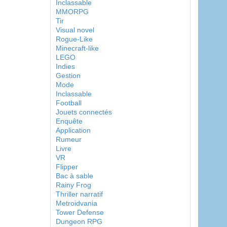
Inclassable
MMORPG
Tir
Visual novel
Rogue-Like
Minecraft-like
LEGO
Indies
Gestion
Mode
Inclassable
Football
Jouets connectés
Enquête
Application
Rumeur
Livre
VR
Flipper
Bac à sable
Rainy Frog
Thriller narratif
Metroidvania
Tower Defense
Dungeon RPG