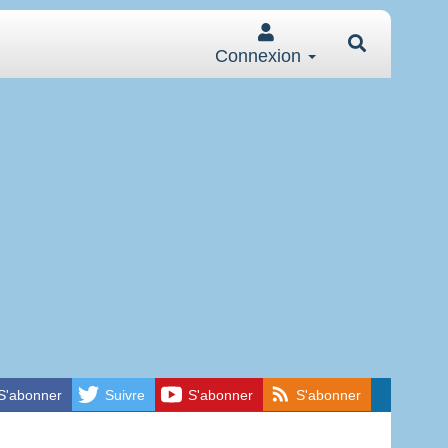
Connexion
S'abonner
Suivre
S'abonner
S'abonner