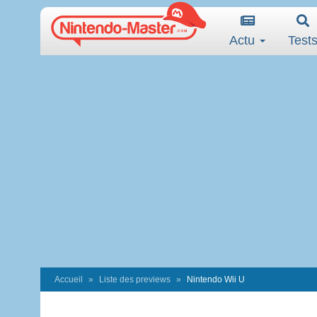
Actu
Test
Accueil
Liste des previews
Nintendo Wii U