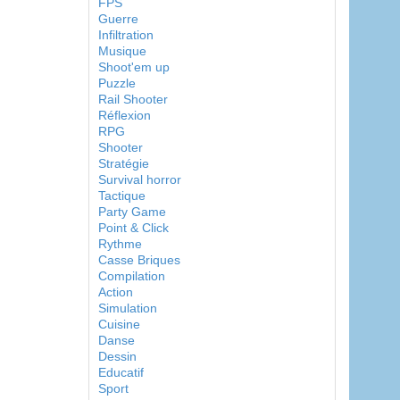
FPS
Guerre
Infiltration
Musique
Shoot'em up
Puzzle
Rail Shooter
Réflexion
RPG
Shooter
Stratégie
Survival horror
Tactique
Party Game
Point & Click
Rythme
Casse Briques
Compilation
Action
Simulation
Cuisine
Danse
Dessin
Educatif
Sport