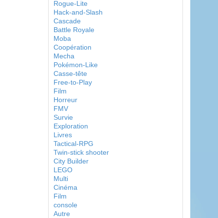
Rogue-Lite
Hack-and-Slash
Cascade
Battle Royale
Moba
Coopération
Mecha
Pokémon-Like
Casse-tête
Free-to-Play
Film
Horreur
FMV
Survie
Exploration
Livres
Tactical-RPG
Twin-stick shooter
City Builder
LEGO
Multi
Cinéma
Film
console
Autre