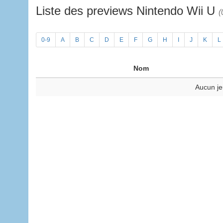
Liste des previews Nintendo Wii U
(
0-9
A
B
C
D
E
F
G
H
I
J
K
L
Nom
Aucun je