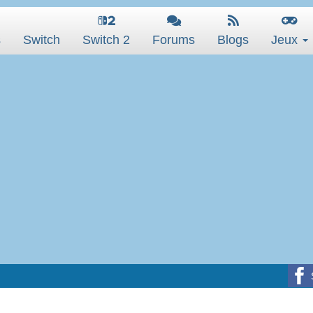
s
Switch
Switch 2
Forums
Blogs
Jeux