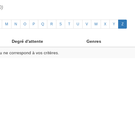
0)
M
N
O
P
Q
R
S
T
U
V
W
X
Y
Z
Degré d'attente
Genres
u ne correspond à vos critères.