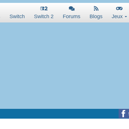
s
Switch
Switch 2
Forums
Blogs
Jeux