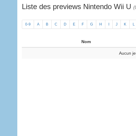
Liste des previews Nintendo Wii U
(
0-9
A
B
C
D
E
F
G
H
I
J
K
L
Nom
Aucun je