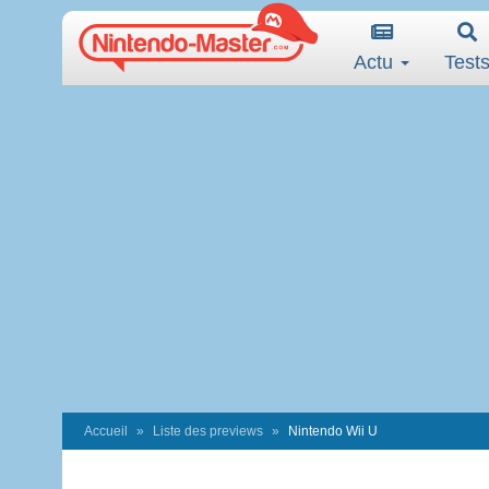
Actu
Test
Accueil
Liste des previews
Nintendo Wii U