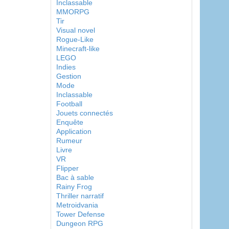
Inclassable
MMORPG
Tir
Visual novel
Rogue-Like
Minecraft-like
LEGO
Indies
Gestion
Mode
Inclassable
Football
Jouets connectés
Enquête
Application
Rumeur
Livre
VR
Flipper
Bac à sable
Rainy Frog
Thriller narratif
Metroidvania
Tower Defense
Dungeon RPG