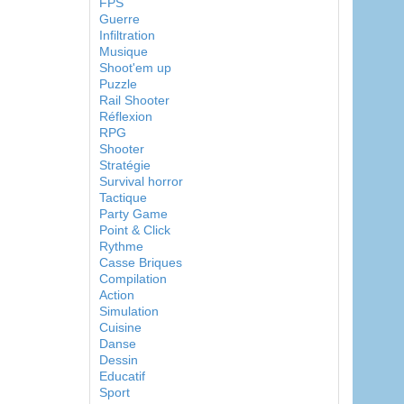
FPS
Guerre
Infiltration
Musique
Shoot'em up
Puzzle
Rail Shooter
Réflexion
RPG
Shooter
Stratégie
Survival horror
Tactique
Party Game
Point & Click
Rythme
Casse Briques
Compilation
Action
Simulation
Cuisine
Danse
Dessin
Educatif
Sport