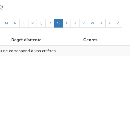
0)
M
N
O
P
Q
R
S
T
U
V
W
X
Y
Z
Degré d'attente
Genres
u ne correspond à vos critères.