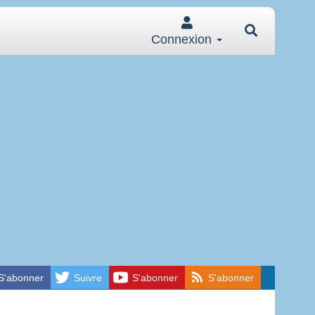
Connexion
S'abonner
Suivre
S'abonner
S'abonner