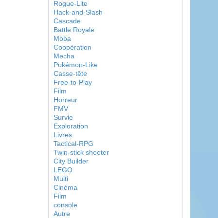
Rogue-Lite
Hack-and-Slash
Cascade
Battle Royale
Moba
Coopération
Mecha
Pokémon-Like
Casse-tête
Free-to-Play
Film
Horreur
FMV
Survie
Exploration
Livres
Tactical-RPG
Twin-stick shooter
City Builder
LEGO
Multi
Cinéma
Film
console
Autre