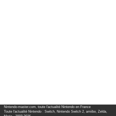
Nintendo-master.com, toute l'actualité Nintendo en France
Toute l'actualité Nintendo : Switch, Nintendo Switch 2, amiibo, Zelda,