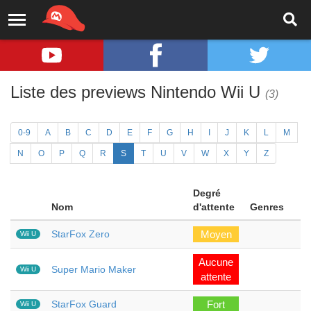
Liste des previews Nintendo Wii U
(3)
0-9
A
B
C
D
E
F
G
H
I
J
K
L
M
N
O
P
Q
R
S
T
U
V
W
X
Y
Z
Degré
Nom
d'attente
Genres
StarFox Zero
Moyen
Wii U
Aucune
Super Mario Maker
Wii U
attente
StarFox Guard
Fort
Wii U