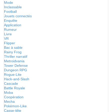
Mode
Inclassable
Football
Jouets connectés
Enquête
Application
Rumeur
Livre
VR
Flipper
Bac à sable
Rainy Frog
Thriller narratif
Metroidvania
Tower Defense
Dungeon RPG
Rogue-Lite
Hack-and-Slash
Cascade
Battle Royale
Moba
Coopération
Mecha
Pokémon-Like
Casse-tête