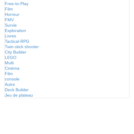
Free-to-Play
Film
Horreur
FMV
Survie
Exploration
Livres
Tactical-RPG
Twin-stick shooter
City Builder
LEGO
Multi
Cinéma
Film
console
Autre
Deck Builder
Jeu de plateau