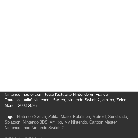
Nintendo-master.com, toute l'actualité Nintendo en France
Toute l'actualité Nintendo : Switch, Nintendo Switch 2, amiibo, Zelda,
Mario - 2003-2026
Tags :
Nintendo Switch
,
Zelda
,
Mario
,
Pokémon
,
Metroid
,
Xenoblade
,
Splatoon
,
Nintendo 3DS
,
Amiibo
,
My Nintendo
,
Cartoon Master
,
Nintendo Labo
Nintendo Switch 2