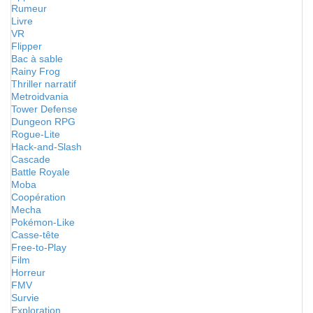
Rumeur
Livre
VR
Flipper
Bac à sable
Rainy Frog
Thriller narratif
Metroidvania
Tower Defense
Dungeon RPG
Rogue-Lite
Hack-and-Slash
Cascade
Battle Royale
Moba
Coopération
Mecha
Pokémon-Like
Casse-tête
Free-to-Play
Film
Horreur
FMV
Survie
Exploration