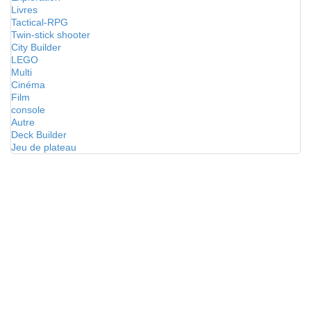
Livres
Tactical-RPG
Twin-stick shooter
City Builder
LEGO
Multi
Cinéma
Film
console
Autre
Deck Builder
Jeu de plateau