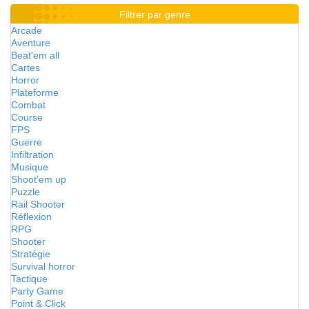
Filtrer par genre
Arcade
Aventure
Beat'em all
Cartes
Horror
Plateforme
Combat
Course
FPS
Guerre
Infiltration
Musique
Shoot'em up
Puzzle
Rail Shooter
Réflexion
RPG
Shooter
Stratégie
Survival horror
Tactique
Party Game
Point & Click