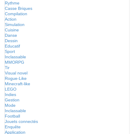
Rythme
Casse Briques
Compilation
Action
Simulation
Cuisine
Danse
Dessin
Educatif
Sport
Inclassable
MMORPG
Tir
Visual novel
Rogue-Like
Minecraft-like
LEGO
Indies
Gestion
Mode
Inclassable
Football
Jouets connectés
Enquête
Application