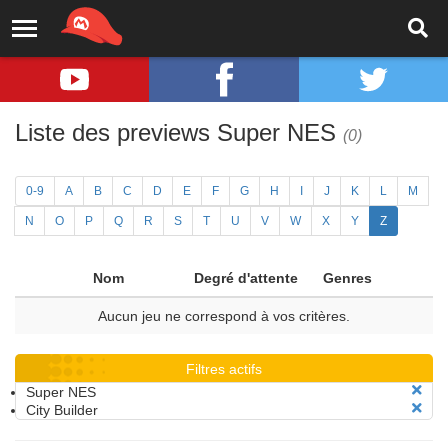
Liste des previews Super NES
(0)
0-9
A
B
C
D
E
F
G
H
I
J
K
L
M
N
O
P
Q
R
S
T
U
V
W
X
Y
Z
Nom
Degré d'attente
Genres
Aucun jeu ne correspond à vos critères.
Filtres actifs
Super NES
City Builder