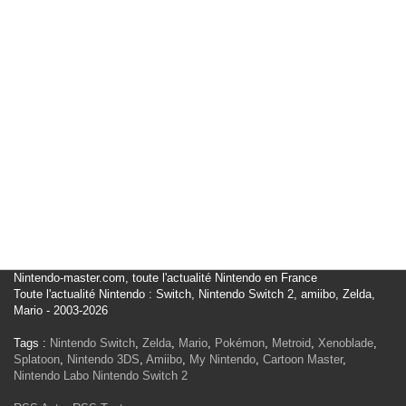
Nintendo-master.com, toute l'actualité Nintendo en France
Toute l'actualité Nintendo : Switch, Nintendo Switch 2, amiibo, Zelda,
Mario - 2003-2026
Tags :
Nintendo Switch
,
Zelda
,
Mario
,
Pokémon
,
Metroid
,
Xenoblade
,
Splatoon
,
Nintendo 3DS
,
Amiibo
,
My Nintendo
,
Cartoon Master
,
Nintendo Labo
Nintendo Switch 2