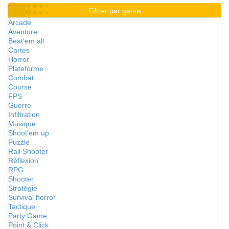
Filtrer par genre
Arcade
Aventure
Beat'em all
Cartes
Horror
Plateforme
Combat
Course
FPS
Guerre
Infiltration
Musique
Shoot'em up
Puzzle
Rail Shooter
Réflexion
RPG
Shooter
Stratégie
Survival horror
Tactique
Party Game
Point & Click