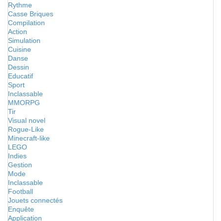
Rythme
Casse Briques
Compilation
Action
Simulation
Cuisine
Danse
Dessin
Educatif
Sport
Inclassable
MMORPG
Tir
Visual novel
Rogue-Like
Minecraft-like
LEGO
Indies
Gestion
Mode
Inclassable
Football
Jouets connectés
Enquête
Application