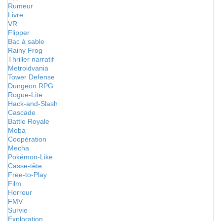
Rumeur
Livre
VR
Flipper
Bac à sable
Rainy Frog
Thriller narratif
Metroidvania
Tower Defense
Dungeon RPG
Rogue-Lite
Hack-and-Slash
Cascade
Battle Royale
Moba
Coopération
Mecha
Pokémon-Like
Casse-tête
Free-to-Play
Film
Horreur
FMV
Survie
Exploration