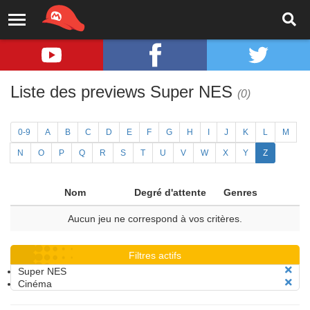
Liste des previews Super NES
(0)
0-9
A
B
C
D
E
F
G
H
I
J
K
L
M
N
O
P
Q
R
S
T
U
V
W
X
Y
Z
Nom
Degré d'attente
Genres
Aucun jeu ne correspond à vos critères.
Filtres actifs
Super NES
Cinéma