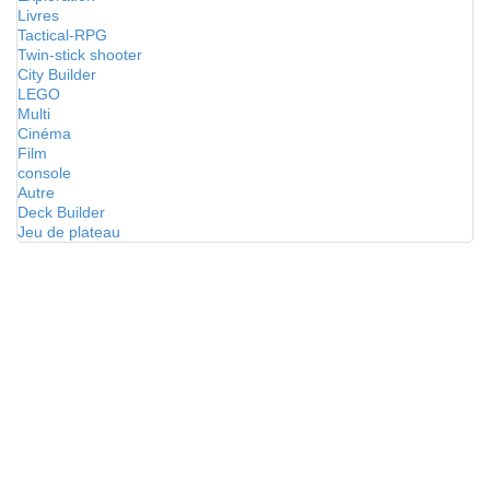
Livres
Tactical-RPG
Twin-stick shooter
City Builder
LEGO
Multi
Cinéma
Film
console
Autre
Deck Builder
Jeu de plateau