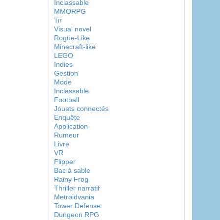
Inclassable
MMORPG
Tir
Visual novel
Rogue-Like
Minecraft-like
LEGO
Indies
Gestion
Mode
Inclassable
Football
Jouets connectés
Enquête
Application
Rumeur
Livre
VR
Flipper
Bac à sable
Rainy Frog
Thriller narratif
Metroidvania
Tower Defense
Dungeon RPG