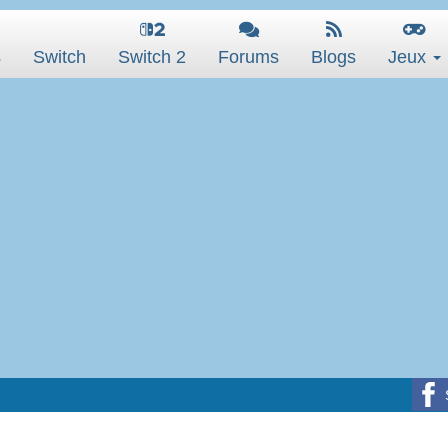
s
Switch
Switch 2
Forums
Blogs
Jeux