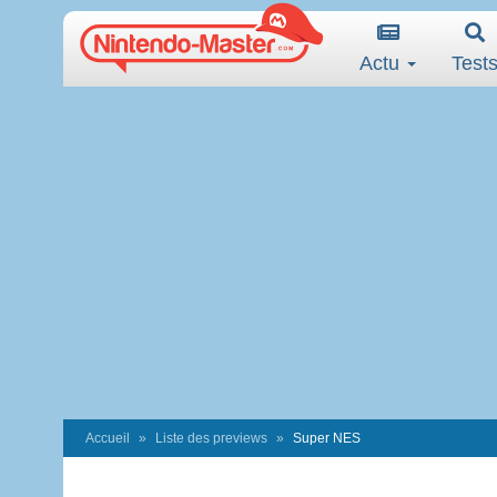
Actu
Test
Accueil
Liste des previews
Super NES