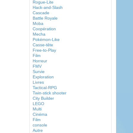
Rogue-Lite
Hack-and-Slash
Cascade
Battle Royale
Moba
Coopération
Mecha
Pokémon-Like
Casse-tête
Free-to-Play
Film
Horreur
FMV
Survie
Exploration
Livres
Tactical-RPG
Twin-stick shooter
City Builder
LEGO
Multi
Cinéma
Film
console
Autre