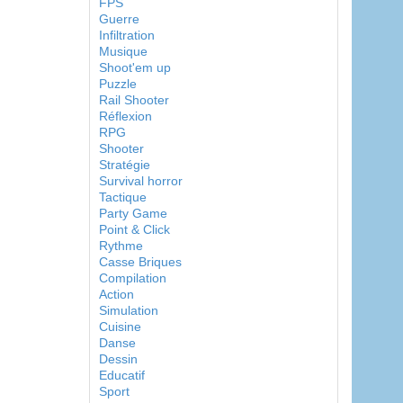
FPS
Guerre
Infiltration
Musique
Shoot'em up
Puzzle
Rail Shooter
Réflexion
RPG
Shooter
Stratégie
Survival horror
Tactique
Party Game
Point & Click
Rythme
Casse Briques
Compilation
Action
Simulation
Cuisine
Danse
Dessin
Educatif
Sport