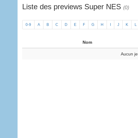
Liste des previews Super NES
(0)
0-9
A
B
C
D
E
F
G
H
I
J
K
L
Nom
Aucun je