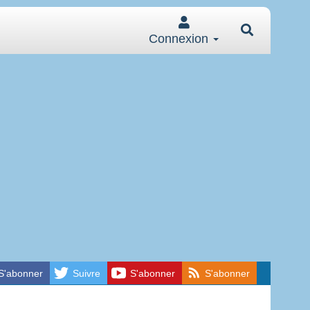
Connexion
S'abonner
Suivre
S'abonner
S'abonner