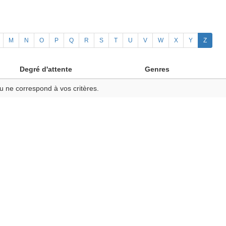
M
N
O
P
Q
R
S
T
U
V
W
X
Y
Z
Degré d'attente
Genres
u ne correspond à vos critères.