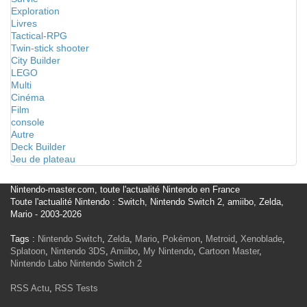
Exploration
Livres
Tactical-RPG
Twin-stick shooter
City Builder
LEGO
Multi
Cinéma
Film
console
Autre
Deck Builder
Jeu de plateau
Nintendo-master.com, toute l'actualité Nintendo en France
Toute l'actualité Nintendo : Switch, Nintendo Switch 2, amiibo, Zelda,
Mario - 2003-2026
Tags :
Nintendo Switch
,
Zelda
,
Mario
,
Pokémon
,
Metroid
,
Xenoblade
,
Splatoon
,
Nintendo 3DS
,
Amiibo
,
My Nintendo
,
Cartoon Master
,
Nintendo Labo
Nintendo Switch 2
RSS Actu
,
RSS Tests