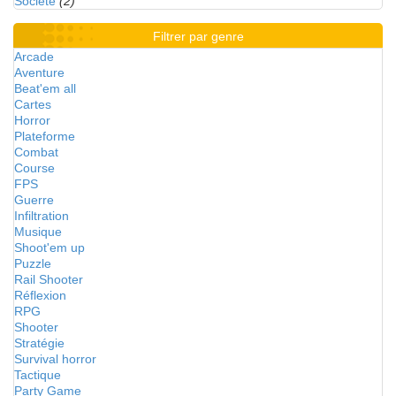
Société
(2)
Filtrer par genre
Arcade
Aventure
Beat'em all
Cartes
Horror
Plateforme
Combat
Course
FPS
Guerre
Infiltration
Musique
Shoot'em up
Puzzle
Rail Shooter
Réflexion
RPG
Shooter
Stratégie
Survival horror
Tactique
Party Game