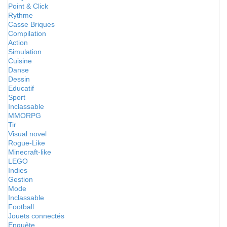
Point & Click
Rythme
Casse Briques
Compilation
Action
Simulation
Cuisine
Danse
Dessin
Educatif
Sport
Inclassable
MMORPG
Tir
Visual novel
Rogue-Like
Minecraft-like
LEGO
Indies
Gestion
Mode
Inclassable
Football
Jouets connectés
Enquête