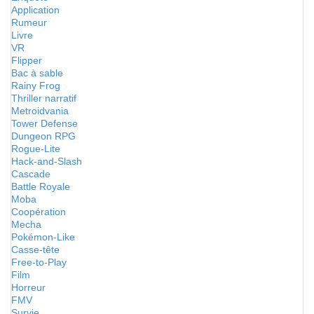
Application
Rumeur
Livre
VR
Flipper
Bac à sable
Rainy Frog
Thriller narratif
Metroidvania
Tower Defense
Dungeon RPG
Rogue-Lite
Hack-and-Slash
Cascade
Battle Royale
Moba
Coopération
Mecha
Pokémon-Like
Casse-tête
Free-to-Play
Film
Horreur
FMV
Survie