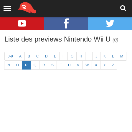
Liste des previews Nintendo Wii U
(0)
0-9
A
B
C
D
E
F
G
H
I
J
K
L
M
N
O
P
Q
R
S
T
U
V
W
X
Y
Z