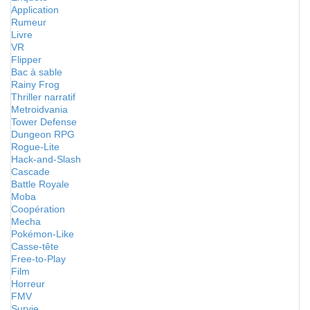
Application
Rumeur
Livre
VR
Flipper
Bac à sable
Rainy Frog
Thriller narratif
Metroidvania
Tower Defense
Dungeon RPG
Rogue-Lite
Hack-and-Slash
Cascade
Battle Royale
Moba
Coopération
Mecha
Pokémon-Like
Casse-tête
Free-to-Play
Film
Horreur
FMV
Survie