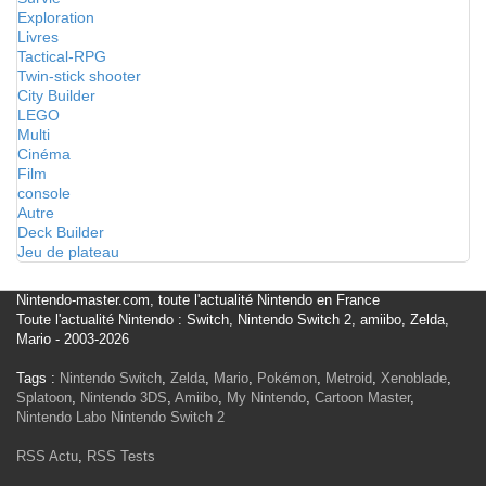
Exploration
Livres
Tactical-RPG
Twin-stick shooter
City Builder
LEGO
Multi
Cinéma
Film
console
Autre
Deck Builder
Jeu de plateau
Nintendo-master.com, toute l'actualité Nintendo en France
Toute l'actualité Nintendo : Switch, Nintendo Switch 2, amiibo, Zelda,
Mario - 2003-2026
Tags :
Nintendo Switch
,
Zelda
,
Mario
,
Pokémon
,
Metroid
,
Xenoblade
,
Splatoon
,
Nintendo 3DS
,
Amiibo
,
My Nintendo
,
Cartoon Master
,
Nintendo Labo
Nintendo Switch 2
RSS Actu
,
RSS Tests