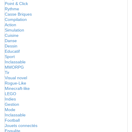
Point & Click
Rythme
Casse Briques
Compilation
Action
Simulation
Cuisine
Danse
Dessin
Educatif
Sport
Inclassable
MMORPG
Tir
Visual novel
Rogue-Like
Minecraft-like
LEGO
Indies
Gestion
Mode
Inclassable
Football
Jouets connectés
Enquête