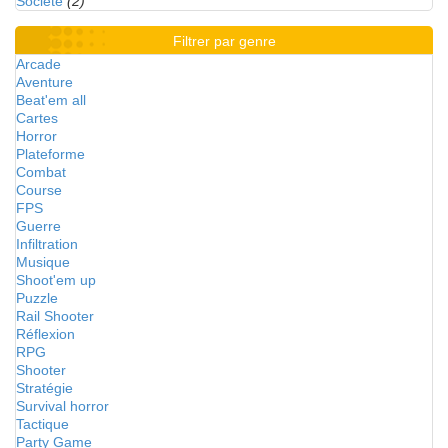
Société
(2)
Filtrer par genre
Arcade
Aventure
Beat'em all
Cartes
Horror
Plateforme
Combat
Course
FPS
Guerre
Infiltration
Musique
Shoot'em up
Puzzle
Rail Shooter
Réflexion
RPG
Shooter
Stratégie
Survival horror
Tactique
Party Game