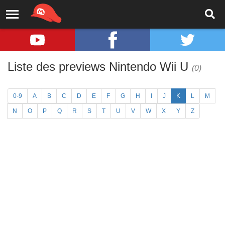
Liste des previews Nintendo Wii U
(0)
0-9
A
B
C
D
E
F
G
H
I
J
K
L
M
N
O
P
Q
R
S
T
U
V
W
X
Y
Z