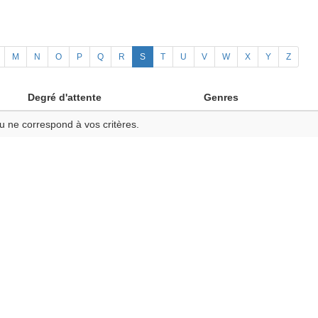
M
N
O
P
Q
R
S
T
U
V
W
X
Y
Z
Degré d'attente
Genres
u ne correspond à vos critères.