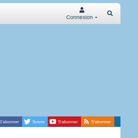
Connexion
S'abonner
Suivre
S'abonner
S'abonner