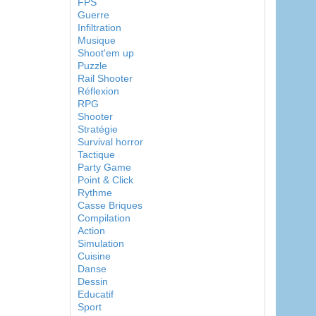
FPS
Guerre
Infiltration
Musique
Shoot'em up
Puzzle
Rail Shooter
Réflexion
RPG
Shooter
Stratégie
Survival horror
Tactique
Party Game
Point & Click
Rythme
Casse Briques
Compilation
Action
Simulation
Cuisine
Danse
Dessin
Educatif
Sport