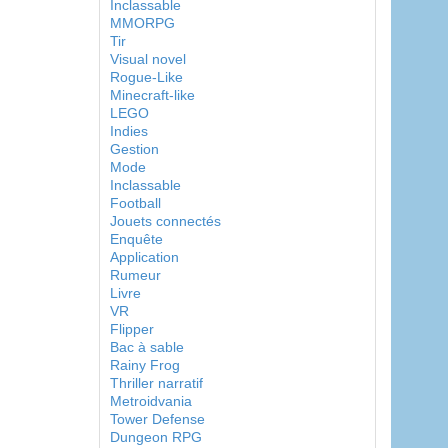
Inclassable
MMORPG
Tir
Visual novel
Rogue-Like
Minecraft-like
LEGO
Indies
Gestion
Mode
Inclassable
Football
Jouets connectés
Enquête
Application
Rumeur
Livre
VR
Flipper
Bac à sable
Rainy Frog
Thriller narratif
Metroidvania
Tower Defense
Dungeon RPG