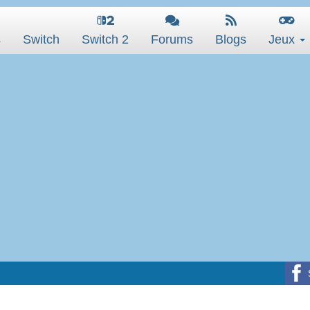
s
Switch
Switch 2
Forums
Blogs
Jeux