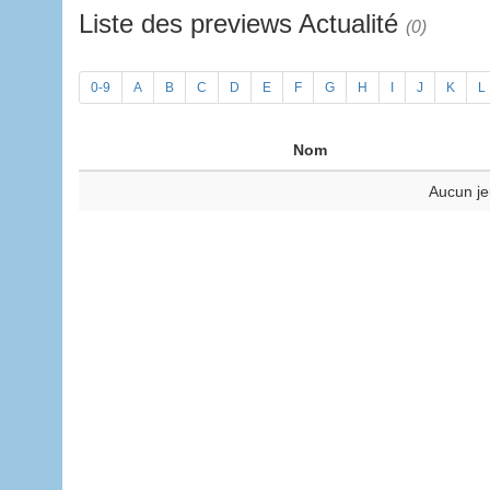
Liste des previews Actualité
(0)
0-9
A
B
C
D
E
F
G
H
I
J
K
L
Nom
Aucun je