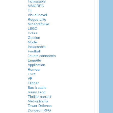
Inclassable
MMORPG
Tir
Visual novel
Rogue-Like
Minecraft-like
LEGO
Indies
Gestion
Mode
Inclassable
Football
Jouets connectés
Enquête
Application
Rumeur
Livre
VR
Flipper
Bac à sable
Rainy Frog
Thriller narratif
Metroidvania
Tower Defense
Dungeon RPG