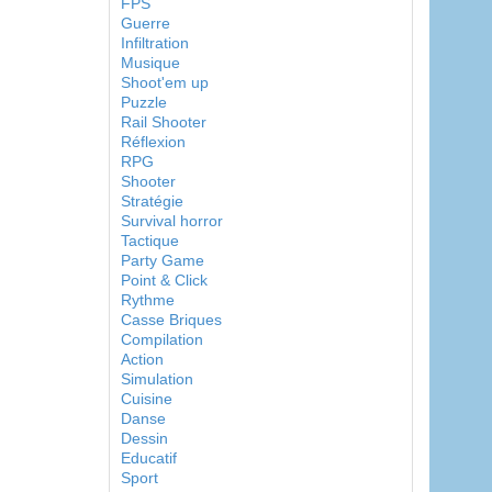
FPS
Guerre
Infiltration
Musique
Shoot'em up
Puzzle
Rail Shooter
Réflexion
RPG
Shooter
Stratégie
Survival horror
Tactique
Party Game
Point & Click
Rythme
Casse Briques
Compilation
Action
Simulation
Cuisine
Danse
Dessin
Educatif
Sport