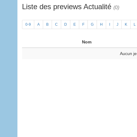
Liste des previews Actualité
(0)
0-9
A
B
C
D
E
F
G
H
I
J
K
L
Nom
Aucun je