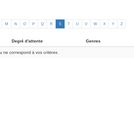
M
N
O
P
Q
R
S
T
U
V
W
X
Y
Z
Degré d'attente
Genres
u ne correspond à vos critères.