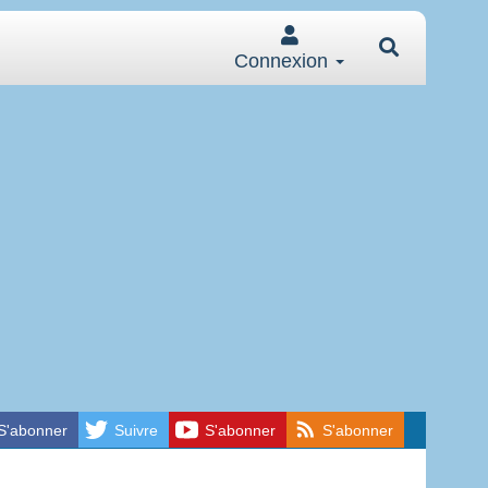
Connexion
S'abonner
Suivre
S'abonner
S'abonner