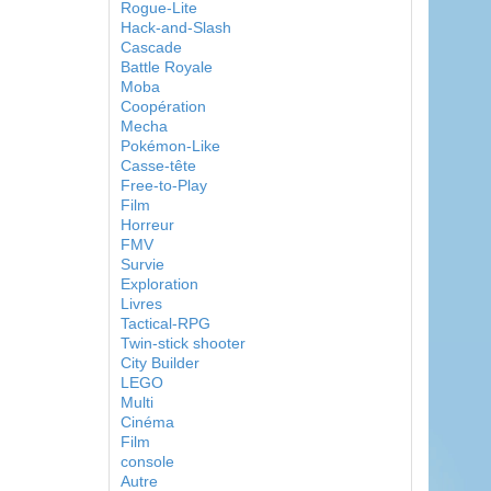
Rogue-Lite
Hack-and-Slash
Cascade
Battle Royale
Moba
Coopération
Mecha
Pokémon-Like
Casse-tête
Free-to-Play
Film
Horreur
FMV
Survie
Exploration
Livres
Tactical-RPG
Twin-stick shooter
City Builder
LEGO
Multi
Cinéma
Film
console
Autre