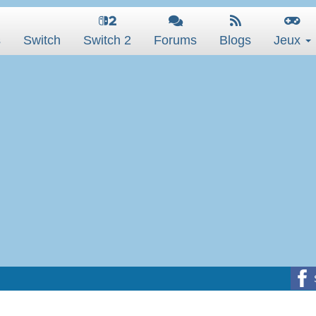
s
Switch
Switch 2
Forums
Blogs
Jeux