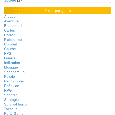
Société
(2)
Filtrer par genre
Arcade
Aventure
Beat'em all
Cartes
Horror
Plateforme
Combat
Course
FPS
Guerre
Infiltration
Musique
Shoot'em up
Puzzle
Rail Shooter
Réflexion
RPG
Shooter
Stratégie
Survival horror
Tactique
Party Game