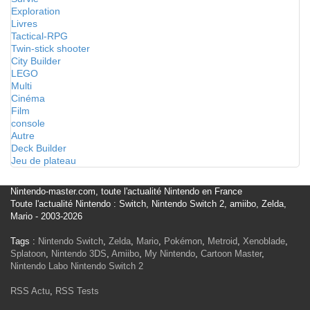
Exploration
Livres
Tactical-RPG
Twin-stick shooter
City Builder
LEGO
Multi
Cinéma
Film
console
Autre
Deck Builder
Jeu de plateau
Nintendo-master.com, toute l'actualité Nintendo en France
Toute l'actualité Nintendo : Switch, Nintendo Switch 2, amiibo, Zelda,
Mario - 2003-2026
Tags :
Nintendo Switch
,
Zelda
,
Mario
,
Pokémon
,
Metroid
,
Xenoblade
,
Splatoon
,
Nintendo 3DS
,
Amiibo
,
My Nintendo
,
Cartoon Master
,
Nintendo Labo
Nintendo Switch 2
RSS Actu
,
RSS Tests