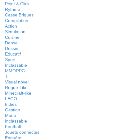
Point & Click
Rythme
Casse Briques
Compilation
Action
Simulation
Cuisine
Danse
Dessin
Educatif
Sport
Inclassable
MMORPG
Tir
Visual novel
Rogue-Like
Minecraft-like
LEGO
Indies
Gestion
Mode
Inclassable
Football
Jouets connectés
Enquête