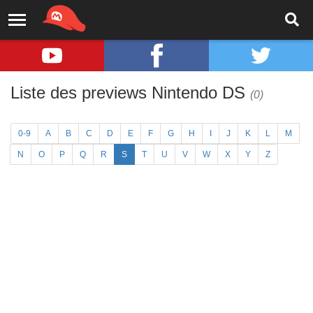
Liste des previews Nintendo DS
(0)
0-9
A
B
C
D
E
F
G
H
I
J
K
L
M
N
O
P
Q
R
S
T
U
V
W
X
Y
Z