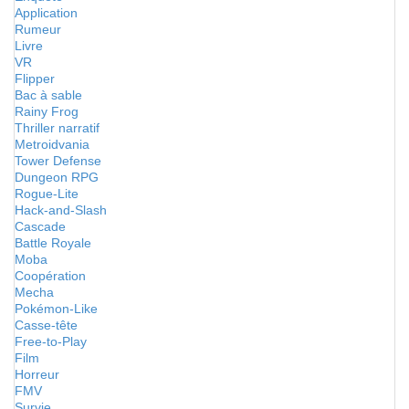
Application
Rumeur
Livre
VR
Flipper
Bac à sable
Rainy Frog
Thriller narratif
Metroidvania
Tower Defense
Dungeon RPG
Rogue-Lite
Hack-and-Slash
Cascade
Battle Royale
Moba
Coopération
Mecha
Pokémon-Like
Casse-tête
Free-to-Play
Film
Horreur
FMV
Survie