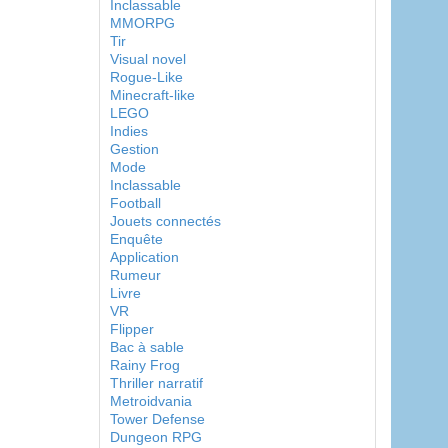
Inclassable
MMORPG
Tir
Visual novel
Rogue-Like
Minecraft-like
LEGO
Indies
Gestion
Mode
Inclassable
Football
Jouets connectés
Enquête
Application
Rumeur
Livre
VR
Flipper
Bac à sable
Rainy Frog
Thriller narratif
Metroidvania
Tower Defense
Dungeon RPG