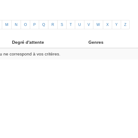
M
N
O
P
Q
R
S
T
U
V
W
X
Y
Z
Degré d'attente
Genres
u ne correspond à vos critères.