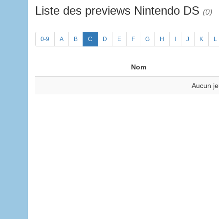
Liste des previews Nintendo DS
(0)
0-9
A
B
C
D
E
F
G
H
I
J
K
L
Nom
Aucun je