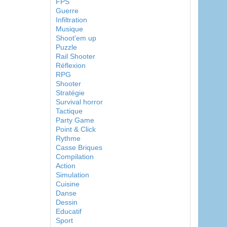
FPS
Guerre
Infiltration
Musique
Shoot'em up
Puzzle
Rail Shooter
Réflexion
RPG
Shooter
Stratégie
Survival horror
Tactique
Party Game
Point & Click
Rythme
Casse Briques
Compilation
Action
Simulation
Cuisine
Danse
Dessin
Educatif
Sport