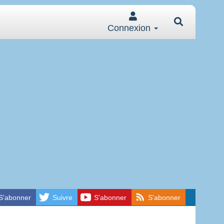
Connexion
S'abonner
Suivre
S'abonner
S'abonner