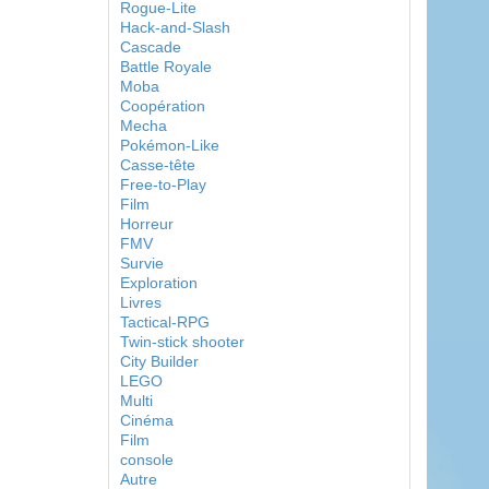
Rogue-Lite
Hack-and-Slash
Cascade
Battle Royale
Moba
Coopération
Mecha
Pokémon-Like
Casse-tête
Free-to-Play
Film
Horreur
FMV
Survie
Exploration
Livres
Tactical-RPG
Twin-stick shooter
City Builder
LEGO
Multi
Cinéma
Film
console
Autre