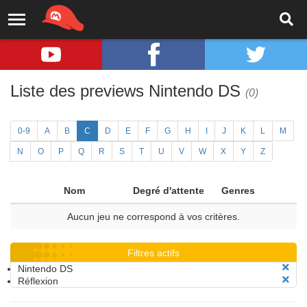
Liste des previews Nintendo DS
(0)
0-9
A
B
C
D
E
F
G
H
I
J
K
L
M
N
O
P
Q
R
S
T
U
V
W
X
Y
Z
Nom
Degré d'attente
Genres
Aucun jeu ne correspond à vos critères.
Filtres actifs
Nintendo DS
Réflexion