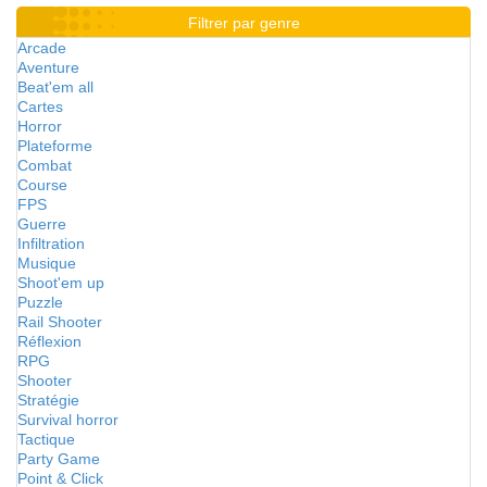
Filtrer par genre
Arcade
Aventure
Beat'em all
Cartes
Horror
Plateforme
Combat
Course
FPS
Guerre
Infiltration
Musique
Shoot'em up
Puzzle
Rail Shooter
Réflexion
RPG
Shooter
Stratégie
Survival horror
Tactique
Party Game
Point & Click