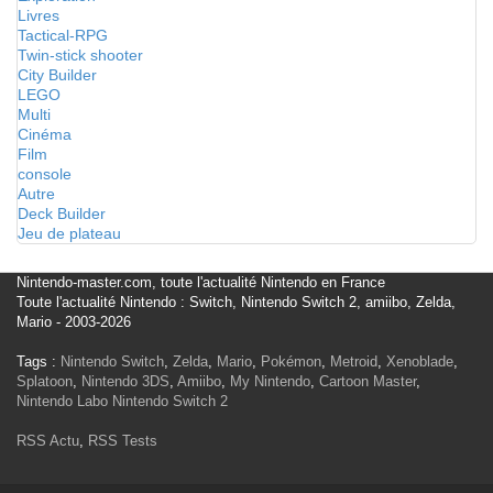
Livres
Tactical-RPG
Twin-stick shooter
City Builder
LEGO
Multi
Cinéma
Film
console
Autre
Deck Builder
Jeu de plateau
Nintendo-master.com, toute l'actualité Nintendo en France
Toute l'actualité Nintendo : Switch, Nintendo Switch 2, amiibo, Zelda,
Mario - 2003-2026
Tags :
Nintendo Switch
,
Zelda
,
Mario
,
Pokémon
,
Metroid
,
Xenoblade
,
Splatoon
,
Nintendo 3DS
,
Amiibo
,
My Nintendo
,
Cartoon Master
,
Nintendo Labo
Nintendo Switch 2
RSS Actu
,
RSS Tests