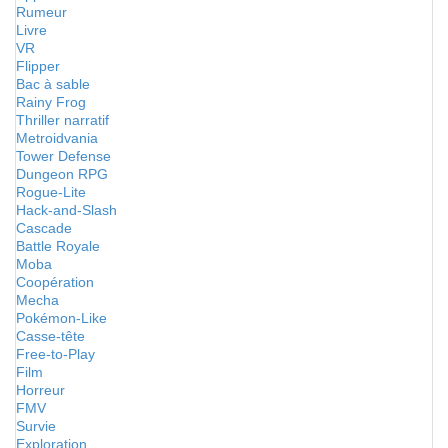
Rumeur
Livre
VR
Flipper
Bac à sable
Rainy Frog
Thriller narratif
Metroidvania
Tower Defense
Dungeon RPG
Rogue-Lite
Hack-and-Slash
Cascade
Battle Royale
Moba
Coopération
Mecha
Pokémon-Like
Casse-tête
Free-to-Play
Film
Horreur
FMV
Survie
Exploration