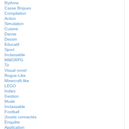
Rythme
Casse Briques
Compilation
Action
Simulation
Cuisine
Danse
Dessin
Educatif
Sport
Inclassable
MMORPG
Tir
Visual novel
Rogue-Like
Minecraft-like
LEGO
Indies
Gestion
Mode
Inclassable
Football
Jouets connectés
Enquête
Application