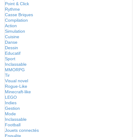
Point & Click
Rythme
Casse Briques
Compilation
Action
Simulation
Cuisine
Danse
Dessin
Educatif
Sport
Inclassable
MMORPG
Tir
Visual novel
Rogue-Like
Minecraft-like
LEGO
Indies
Gestion
Mode
Inclassable
Football
Jouets connectés
Enquête