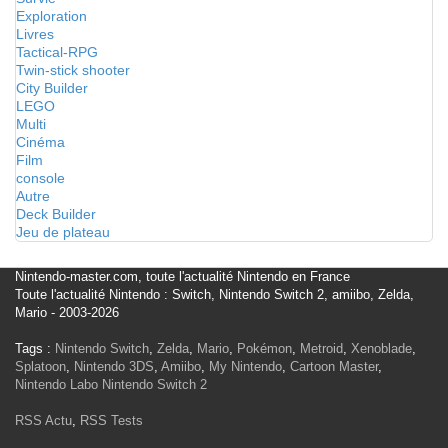
Exploration
Livres
Tactical-RPG
Twin-stick shooter
City Builder
LEGO
Multi
Cinéma
Film
console
Autre
Deck Builder
Jeu de plateau
Nintendo-master.com, toute l'actualité Nintendo en France
Toute l'actualité Nintendo : Switch, Nintendo Switch 2, amiibo, Zelda,
Mario - 2003-2026
Tags :
Nintendo Switch
,
Zelda
,
Mario
,
Pokémon
,
Metroid
,
Xenoblade
,
Splatoon
,
Nintendo 3DS
,
Amiibo
,
My Nintendo
,
Cartoon Master
,
Nintendo Labo
Nintendo Switch 2
RSS Actu
,
RSS Tests