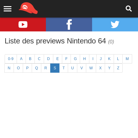
Liste des previews Nintendo 64
(0)
0-9
A
B
C
D
E
F
G
H
I
J
K
L
M
N
O
P
Q
R
S
T
U
V
W
X
Y
Z