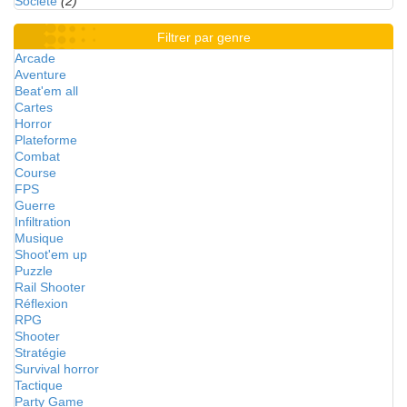
Société
(2)
Filtrer par genre
Arcade
Aventure
Beat'em all
Cartes
Horror
Plateforme
Combat
Course
FPS
Guerre
Infiltration
Musique
Shoot'em up
Puzzle
Rail Shooter
Réflexion
RPG
Shooter
Stratégie
Survival horror
Tactique
Party Game