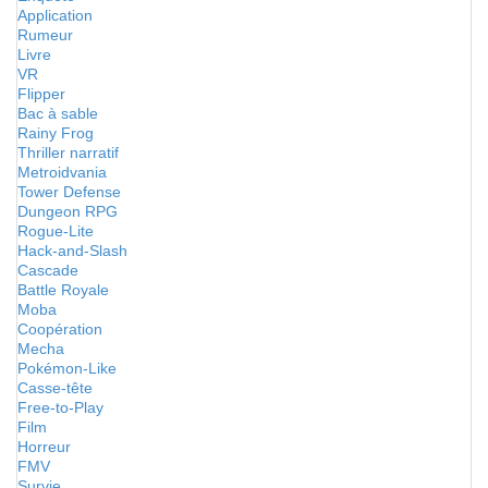
Application
Rumeur
Livre
VR
Flipper
Bac à sable
Rainy Frog
Thriller narratif
Metroidvania
Tower Defense
Dungeon RPG
Rogue-Lite
Hack-and-Slash
Cascade
Battle Royale
Moba
Coopération
Mecha
Pokémon-Like
Casse-tête
Free-to-Play
Film
Horreur
FMV
Survie