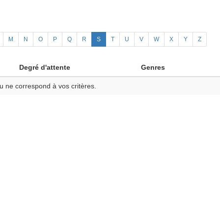
M
N
O
P
Q
R
S
T
U
V
W
X
Y
Z
Degré d'attente
Genres
u ne correspond à vos critères.