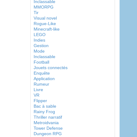
Inclassable
MMORPG
Tir
Visual novel
Rogue-Like
Minecraft-like
LEGO
Indies
Gestion
Mode
Inclassable
Football
Jouets connectés
Enquête
Application
Rumeur
Livre
VR
Flipper
Bac à sable
Rainy Frog
Thriller narratif
Metroidvania
Tower Defense
Dungeon RPG