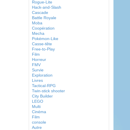
Rogue-Lite
Hack-and-Slash
Cascade
Battle Royale
Moba
Coopération
Mecha
Pokémon-Like
Casse-tête
Free-to-Play
Film
Horreur
FMV
Survie
Exploration
Livres
Tactical-RPG
Twin-stick shooter
City Builder
LEGO
Multi
Cinéma
Film
console
Autre