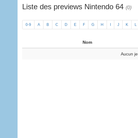
Liste des previews Nintendo 64
(0)
0-9
A
B
C
D
E
F
G
H
I
J
K
L
Nom
Aucun je