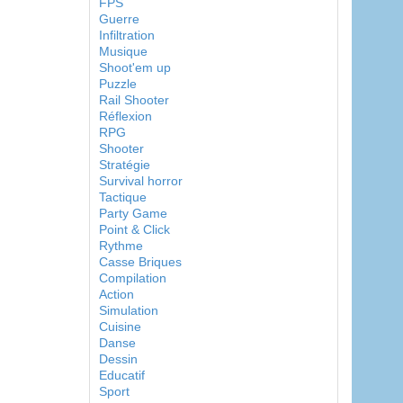
FPS
Guerre
Infiltration
Musique
Shoot'em up
Puzzle
Rail Shooter
Réflexion
RPG
Shooter
Stratégie
Survival horror
Tactique
Party Game
Point & Click
Rythme
Casse Briques
Compilation
Action
Simulation
Cuisine
Danse
Dessin
Educatif
Sport