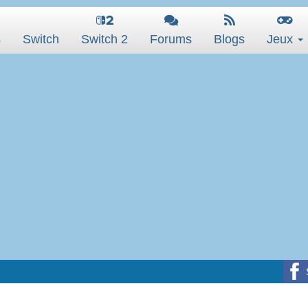
s
Switch
Switch 2
Forums
Blogs
Jeux