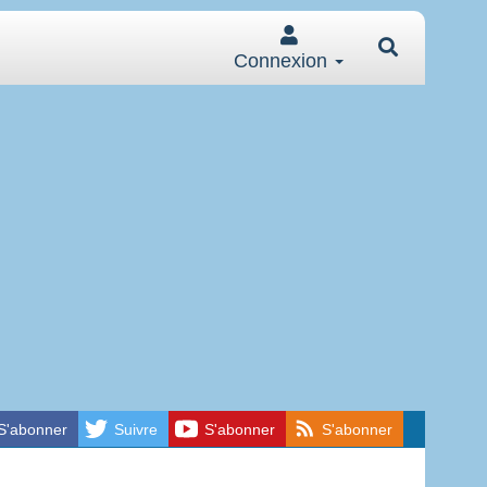
Connexion
S'abonner
Suivre
S'abonner
S'abonner