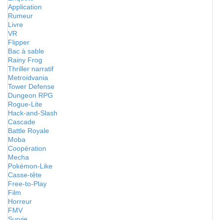
Application
Rumeur
Livre
VR
Flipper
Bac à sable
Rainy Frog
Thriller narratif
Metroidvania
Tower Defense
Dungeon RPG
Rogue-Lite
Hack-and-Slash
Cascade
Battle Royale
Moba
Coopération
Mecha
Pokémon-Like
Casse-tête
Free-to-Play
Film
Horreur
FMV
Survie