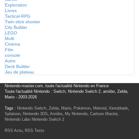
Exploration
Livres
Tactical-RPG
Twin-stick shooter
City Builder
LEGO
Multi
Cinéma
Film
console
Autre
Deck Builder
Jeu de plateau
Nintendo-master.com, toute l'actualité Nintendo en France
Toute l'actualité Nintendo : Switch, Nintendo Switch 2, amiibo, Zelda,
Mario - 2003-2026
Tags :
Nintendo Switch
,
Zelda
,
Mario
,
Pokémon
,
Metroid
,
Xenoblade
,
Splatoon
,
Nintendo 3DS
,
Amiibo
,
My Nintendo
,
Cartoon Master
,
Nintendo Labo
Nintendo Switch 2
RSS Actu
,
RSS Tests