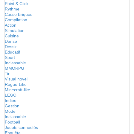
Point & Click
Rythme
Casse Briques
Compilation
Action
Simulation
Cuisine
Danse
Dessin
Educatif
Sport
Inclassable
MMORPG
Tir
Visual novel
Rogue-Like
Minecraft-like
LEGO
Indies
Gestion
Mode
Inclassable
Football
Jouets connectés
Enquête