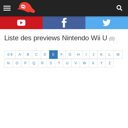
Liste des previews Nintendo Wii U
(0)
0-9
A
B
C
D
E
F
G
H
I
J
K
L
M
N
O
P
Q
R
S
T
U
V
W
X
Y
Z