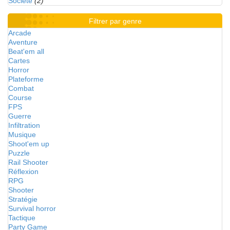
Société
(2)
Filtrer par genre
Arcade
Aventure
Beat'em all
Cartes
Horror
Plateforme
Combat
Course
FPS
Guerre
Infiltration
Musique
Shoot'em up
Puzzle
Rail Shooter
Réflexion
RPG
Shooter
Stratégie
Survival horror
Tactique
Party Game