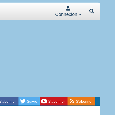
Connexion
S'abonner
Suivre
S'abonner
S'abonner