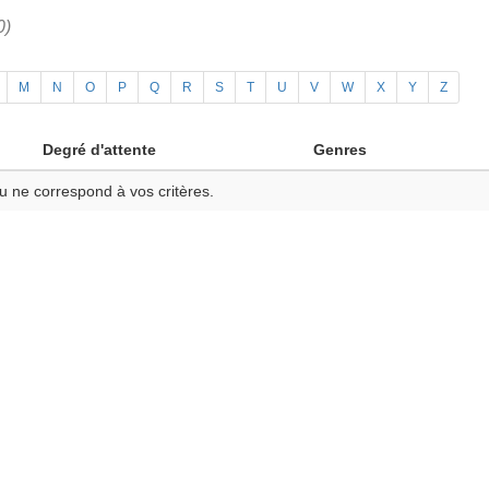
0)
M
N
O
P
Q
R
S
T
U
V
W
X
Y
Z
Degré d'attente
Genres
u ne correspond à vos critères.