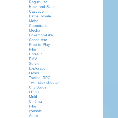
Rogue-Lite
Hack-and-Slash
Cascade
Battle Royale
Moba
Coopération
Mecha
Pokémon-Like
Casse-tête
Free-to-Play
Film
Horreur
FMV
Survie
Exploration
Livres
Tactical-RPG
Twin-stick shooter
City Builder
LEGO
Multi
Cinéma
Film
console
Autre