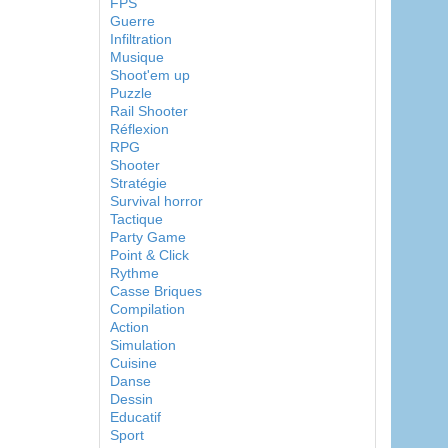
FPS
Guerre
Infiltration
Musique
Shoot'em up
Puzzle
Rail Shooter
Réflexion
RPG
Shooter
Stratégie
Survival horror
Tactique
Party Game
Point & Click
Rythme
Casse Briques
Compilation
Action
Simulation
Cuisine
Danse
Dessin
Educatif
Sport