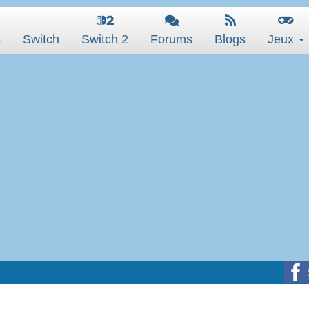
s
Switch
Switch 2
Forums
Blogs
Jeux