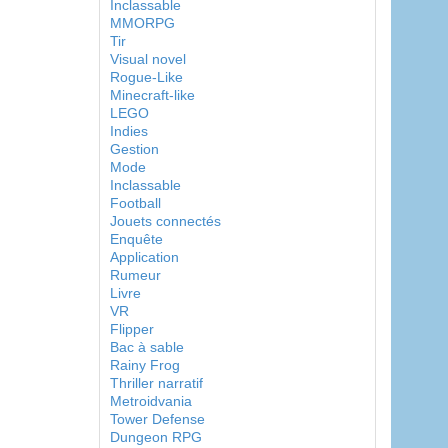
Inclassable
MMORPG
Tir
Visual novel
Rogue-Like
Minecraft-like
LEGO
Indies
Gestion
Mode
Inclassable
Football
Jouets connectés
Enquête
Application
Rumeur
Livre
VR
Flipper
Bac à sable
Rainy Frog
Thriller narratif
Metroidvania
Tower Defense
Dungeon RPG