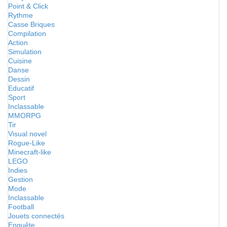
Point & Click
Rythme
Casse Briques
Compilation
Action
Simulation
Cuisine
Danse
Dessin
Educatif
Sport
Inclassable
MMORPG
Tir
Visual novel
Rogue-Like
Minecraft-like
LEGO
Indies
Gestion
Mode
Inclassable
Football
Jouets connectés
Enquête