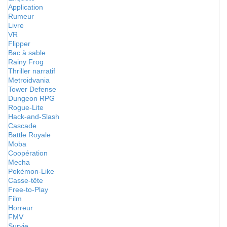
Application
Rumeur
Livre
VR
Flipper
Bac à sable
Rainy Frog
Thriller narratif
Metroidvania
Tower Defense
Dungeon RPG
Rogue-Lite
Hack-and-Slash
Cascade
Battle Royale
Moba
Coopération
Mecha
Pokémon-Like
Casse-tête
Free-to-Play
Film
Horreur
FMV
Survie