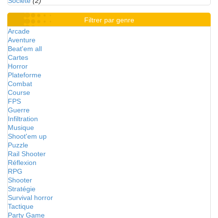
Société
(2)
Filtrer par genre
Arcade
Aventure
Beat'em all
Cartes
Horror
Plateforme
Combat
Course
FPS
Guerre
Infiltration
Musique
Shoot'em up
Puzzle
Rail Shooter
Réflexion
RPG
Shooter
Stratégie
Survival horror
Tactique
Party Game