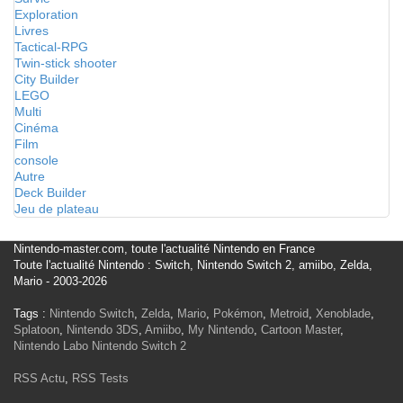
Exploration
Livres
Tactical-RPG
Twin-stick shooter
City Builder
LEGO
Multi
Cinéma
Film
console
Autre
Deck Builder
Jeu de plateau
Nintendo-master.com, toute l'actualité Nintendo en France
Toute l'actualité Nintendo : Switch, Nintendo Switch 2, amiibo, Zelda,
Mario - 2003-2026
Tags :
Nintendo Switch
,
Zelda
,
Mario
,
Pokémon
,
Metroid
,
Xenoblade
,
Splatoon
,
Nintendo 3DS
,
Amiibo
,
My Nintendo
,
Cartoon Master
,
Nintendo Labo
Nintendo Switch 2
RSS Actu
,
RSS Tests