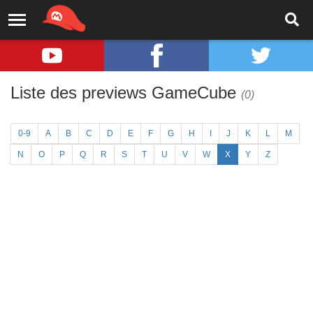
Liste des previews GameCube
(0)
0-9
A
B
C
D
E
F
G
H
I
J
K
L
M
N
O
P
Q
R
S
T
U
V
W
X
Y
Z