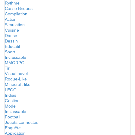
Rythme
Casse Briques
Compilation
Action
Simulation
Cuisine
Danse
Dessin
Educatif
Sport
Inclassable
MMORPG
Tir
Visual novel
Rogue-Like
Minecraft-like
LEGO
Indies
Gestion
Mode
Inclassable
Football
Jouets connectés
Enquête
Application