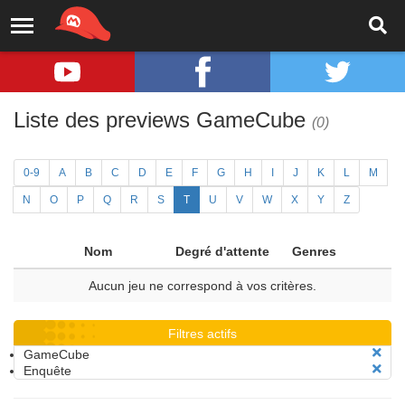
Liste des previews GameCube
(0)
0-9
A
B
C
D
E
F
G
H
I
J
K
L
M
N
O
P
Q
R
S
T
U
V
W
X
Y
Z
Nom
Degré d'attente
Genres
Aucun jeu ne correspond à vos critères.
Filtres actifs
GameCube
Enquête