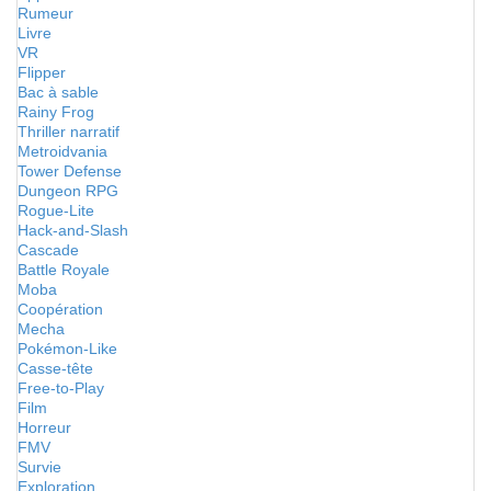
Rumeur
Livre
VR
Flipper
Bac à sable
Rainy Frog
Thriller narratif
Metroidvania
Tower Defense
Dungeon RPG
Rogue-Lite
Hack-and-Slash
Cascade
Battle Royale
Moba
Coopération
Mecha
Pokémon-Like
Casse-tête
Free-to-Play
Film
Horreur
FMV
Survie
Exploration