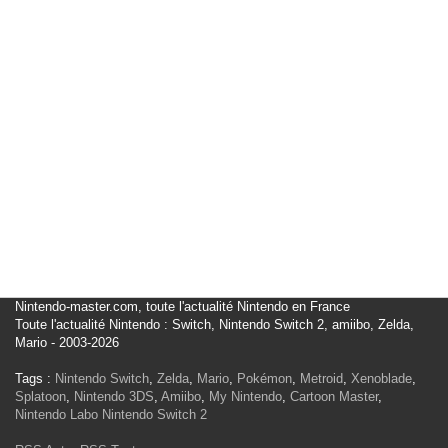
Nintendo-master.com, toute l'actualité Nintendo en France
Toute l'actualité Nintendo : Switch, Nintendo Switch 2, amiibo, Zelda,
Mario - 2003-2026
Tags :
Nintendo Switch
,
Zelda
,
Mario
,
Pokémon
,
Metroid
,
Xenoblade
,
Splatoon
,
Nintendo 3DS
,
Amiibo
,
My Nintendo
,
Cartoon Master
,
Nintendo Labo
Nintendo Switch 2