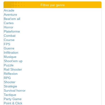
Filtrer par genre
Arcade
Aventure
Beat'em all
Cartes
Horror
Plateforme
Combat
Course
FPS
Guerre
Infiltration
Musique
Shoot'em up
Puzzle
Rail Shooter
Réflexion
RPG
Shooter
Stratégie
Survival horror
Tactique
Party Game
Point & Click