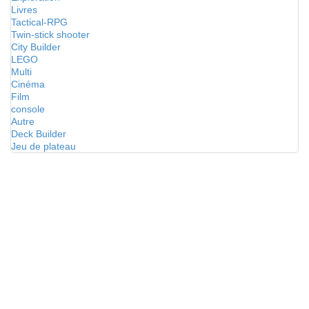
Livres
Tactical-RPG
Twin-stick shooter
City Builder
LEGO
Multi
Cinéma
Film
console
Autre
Deck Builder
Jeu de plateau