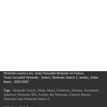
Nintendo-master.com, toute l'actualité Nintendo en France
Toute l'actualité Nintendo : Switch, Nintendo Switch 2, amiibo, Zelda,
Mario - 2003-2026
Tags :
Nintendo Switch
,
Zelda
,
Mario
,
Pokémon
,
Metroid
,
Xenoblade
,
Splatoon
,
Nintendo 3DS
,
Amiibo
,
My Nintendo
,
Cartoon Master
,
Nintendo Labo
Nintendo Switch 2