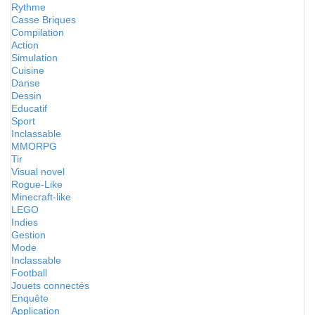
Rythme
Casse Briques
Compilation
Action
Simulation
Cuisine
Danse
Dessin
Educatif
Sport
Inclassable
MMORPG
Tir
Visual novel
Rogue-Like
Minecraft-like
LEGO
Indies
Gestion
Mode
Inclassable
Football
Jouets connectés
Enquête
Application