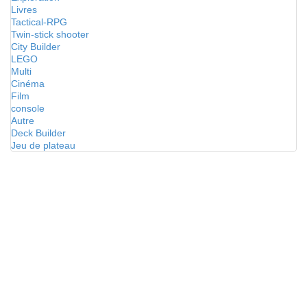
Livres
Tactical-RPG
Twin-stick shooter
City Builder
LEGO
Multi
Cinéma
Film
console
Autre
Deck Builder
Jeu de plateau