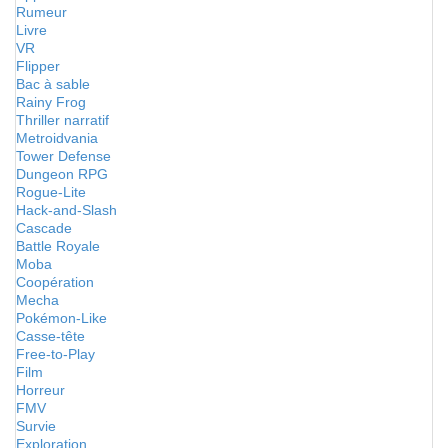
Rumeur
Livre
VR
Flipper
Bac à sable
Rainy Frog
Thriller narratif
Metroidvania
Tower Defense
Dungeon RPG
Rogue-Lite
Hack-and-Slash
Cascade
Battle Royale
Moba
Coopération
Mecha
Pokémon-Like
Casse-tête
Free-to-Play
Film
Horreur
FMV
Survie
Exploration