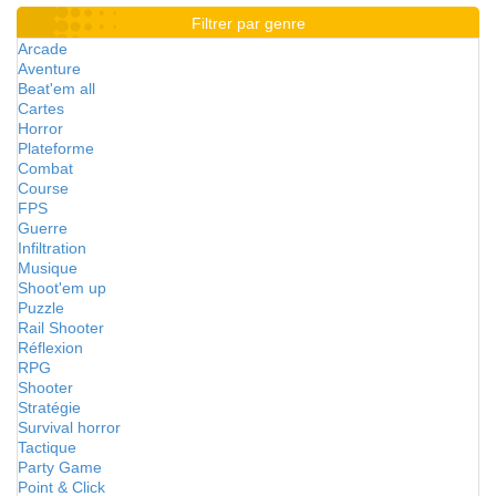
Filtrer par genre
Arcade
Aventure
Beat'em all
Cartes
Horror
Plateforme
Combat
Course
FPS
Guerre
Infiltration
Musique
Shoot'em up
Puzzle
Rail Shooter
Réflexion
RPG
Shooter
Stratégie
Survival horror
Tactique
Party Game
Point & Click