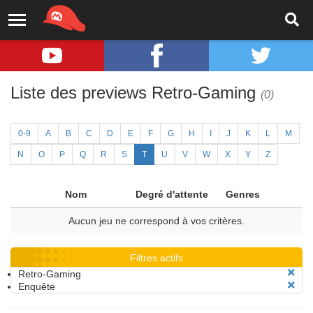
Liste des previews Retro-Gaming
(0)
0-9
A
B
C
D
E
F
G
H
I
J
K
L
M
N
O
P
Q
R
S
T
U
V
W
X
Y
Z
Nom
Degré d'attente
Genres
Aucun jeu ne correspond à vos critères.
Filtres actifs
Retro-Gaming
Enquête