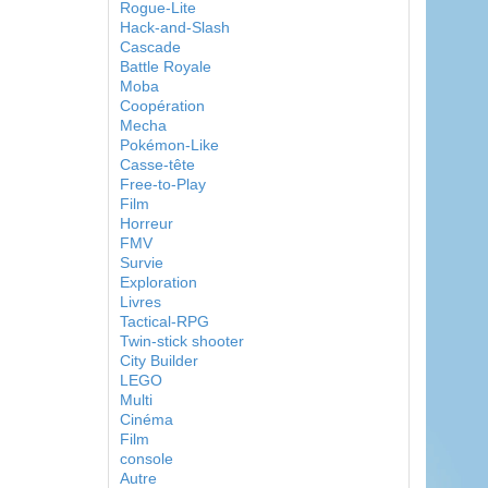
Rogue-Lite
Hack-and-Slash
Cascade
Battle Royale
Moba
Coopération
Mecha
Pokémon-Like
Casse-tête
Free-to-Play
Film
Horreur
FMV
Survie
Exploration
Livres
Tactical-RPG
Twin-stick shooter
City Builder
LEGO
Multi
Cinéma
Film
console
Autre