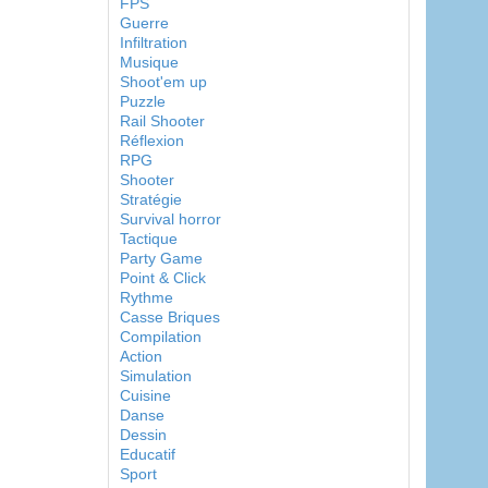
FPS
Guerre
Infiltration
Musique
Shoot'em up
Puzzle
Rail Shooter
Réflexion
RPG
Shooter
Stratégie
Survival horror
Tactique
Party Game
Point & Click
Rythme
Casse Briques
Compilation
Action
Simulation
Cuisine
Danse
Dessin
Educatif
Sport