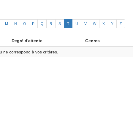
)
M
N
O
P
Q
R
S
T
U
V
W
X
Y
Z
Degré d'attente
Genres
u ne correspond à vos critères.