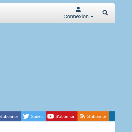
Connexion
S'abonner
Suivre
S'abonner
S'abonner