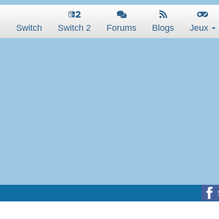
s
Switch
Switch 2
Forums
Blogs
Jeux