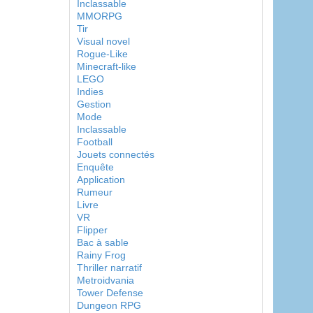
Inclassable
MMORPG
Tir
Visual novel
Rogue-Like
Minecraft-like
LEGO
Indies
Gestion
Mode
Inclassable
Football
Jouets connectés
Enquête
Application
Rumeur
Livre
VR
Flipper
Bac à sable
Rainy Frog
Thriller narratif
Metroidvania
Tower Defense
Dungeon RPG