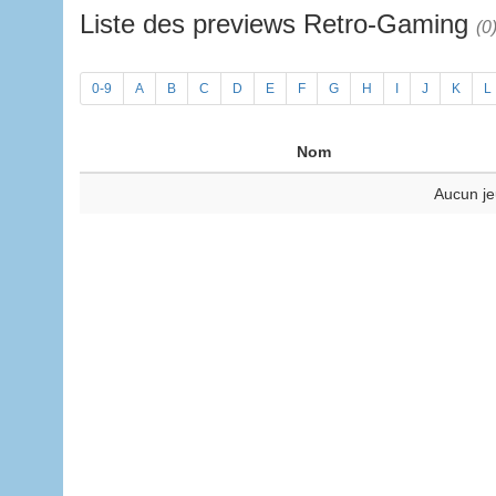
Liste des previews Retro-Gaming
(0
0-9
A
B
C
D
E
F
G
H
I
J
K
L
Nom
Aucun je