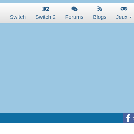
s
Switch
Switch 2
Forums
Blogs
Jeux