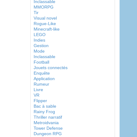
Inclassable
MMORPG
Tir
Visual novel
Rogue-Like
Minecraft-like
LEGO
Indies
Gestion
Mode
Inclassable
Football
Jouets connectés
Enquête
Application
Rumeur
Livre
VR
Flipper
Bac à sable
Rainy Frog
Thriller narratif
Metroidvania
Tower Defense
Dungeon RPG