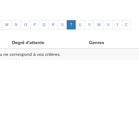
M
N
O
P
Q
R
S
T
U
V
W
X
Y
Z
Degré d'attente
Genres
u ne correspond à vos critères.