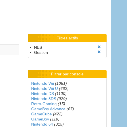
Filtres actifs
NES
Gestion
Filtrer par console
Nintendo Wii
(1081)
Nintendo Wii U
(682)
Nintendo DS
(1100)
Nintendo 3DS
(929)
Retro-Gaming
(15)
GameBoy Advance
(67)
GameCube
(422)
GameBoy
(119)
Nintendo 64
(315)