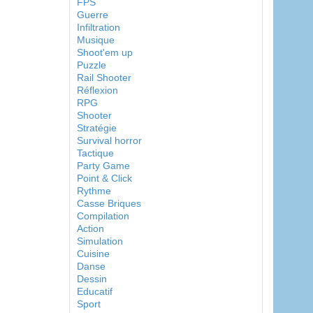
FPS
Guerre
Infiltration
Musique
Shoot'em up
Puzzle
Rail Shooter
Réflexion
RPG
Shooter
Stratégie
Survival horror
Tactique
Party Game
Point & Click
Rythme
Casse Briques
Compilation
Action
Simulation
Cuisine
Danse
Dessin
Educatif
Sport