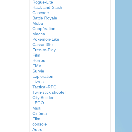
Rogue-Lite
Hack-and-Slash
Cascade
Battle Royale
Moba
Coopération
Mecha
Pokémon-Like
Casse-tête
Free-to-Play
Film
Horreur
FMV
Survie
Exploration
Livres
Tactical-RPG
Twin-stick shooter
City Builder
LEGO
Multi
Cinéma
Film
console
Autre