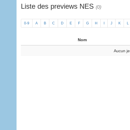
Liste des previews NES
(0)
0-9
A
B
C
D
E
F
G
H
I
J
K
L
Nom
Aucun je