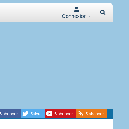
Connexion
S'abonner
Suivre
S'abonner
S'abonner