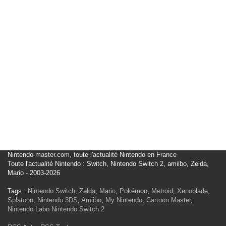
Nintendo-master.com, toute l'actualité Nintendo en France
Toute l'actualité Nintendo : Switch, Nintendo Switch 2, amiibo, Zelda,
Mario - 2003-2026
Tags :
Nintendo Switch
,
Zelda
,
Mario
,
Pokémon
,
Metroid
,
Xenoblade
,
Splatoon
,
Nintendo 3DS
,
Amiibo
,
My Nintendo
,
Cartoon Master
,
Nintendo Labo
Nintendo Switch 2