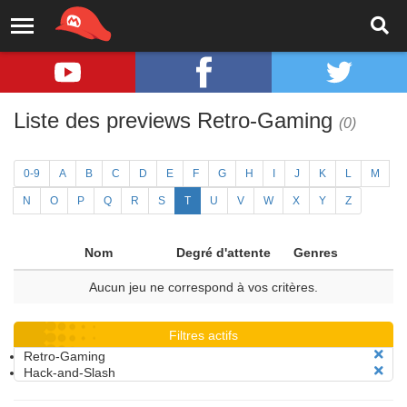
Liste des previews Retro-Gaming
(0)
0-9
A
B
C
D
E
F
G
H
I
J
K
L
M
N
O
P
Q
R
S
T
U
V
W
X
Y
Z
Nom
Degré d'attente
Genres
Aucun jeu ne correspond à vos critères.
Filtres actifs
Retro-Gaming
Hack-and-Slash