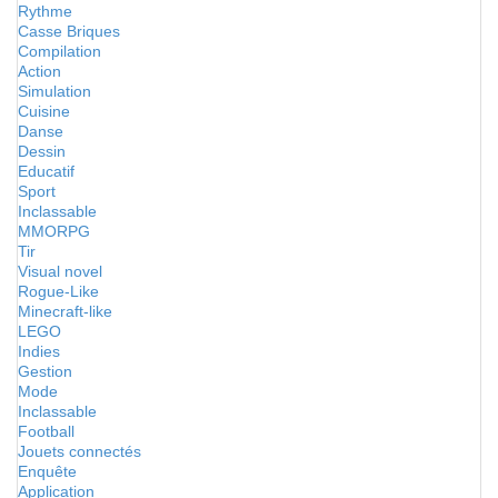
Rythme
Casse Briques
Compilation
Action
Simulation
Cuisine
Danse
Dessin
Educatif
Sport
Inclassable
MMORPG
Tir
Visual novel
Rogue-Like
Minecraft-like
LEGO
Indies
Gestion
Mode
Inclassable
Football
Jouets connectés
Enquête
Application