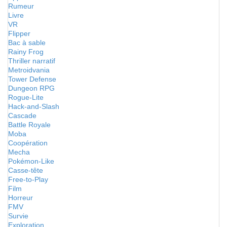
Rumeur
Livre
VR
Flipper
Bac à sable
Rainy Frog
Thriller narratif
Metroidvania
Tower Defense
Dungeon RPG
Rogue-Lite
Hack-and-Slash
Cascade
Battle Royale
Moba
Coopération
Mecha
Pokémon-Like
Casse-tête
Free-to-Play
Film
Horreur
FMV
Survie
Exploration