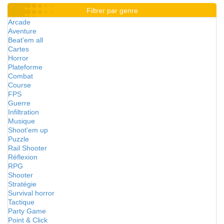
Filtrer par genre
Arcade
Aventure
Beat'em all
Cartes
Horror
Plateforme
Combat
Course
FPS
Guerre
Infiltration
Musique
Shoot'em up
Puzzle
Rail Shooter
Réflexion
RPG
Shooter
Stratégie
Survival horror
Tactique
Party Game
Point & Click