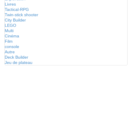
Livres
Tactical-RPG
Twin-stick shooter
City Builder
LEGO
Multi
Cinéma
Film
console
Autre
Deck Builder
Jeu de plateau