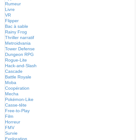
Rumeur
Livre
VR
Flipper
Bac à sable
Rainy Frog
Thriller narratif
Metroidvania
Tower Defense
Dungeon RPG
Rogue-Lite
Hack-and-Slash
Cascade
Battle Royale
Moba
Coopération
Mecha
Pokémon-Like
Casse-tête
Free-to-Play
Film
Horreur
FMV
Survie
Exploration