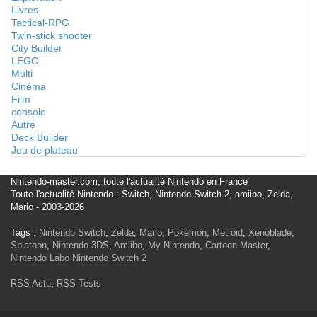
Livres
Tactical-RPG
Twin-stick shooter
City Builder
LEGO
Multi
Cinéma
Film
console
Autre
Deck Builder
Jeu de plateau
Nintendo-master.com, toute l'actualité Nintendo en France
Toute l'actualité Nintendo : Switch, Nintendo Switch 2, amiibo, Zelda,
Mario - 2003-2026
Tags :
Nintendo Switch
,
Zelda
,
Mario
,
Pokémon
,
Metroid
,
Xenoblade
,
Splatoon
,
Nintendo 3DS
,
Amiibo
,
My Nintendo
,
Cartoon Master
,
Nintendo Labo
Nintendo Switch 2
RSS Actu
,
RSS Tests