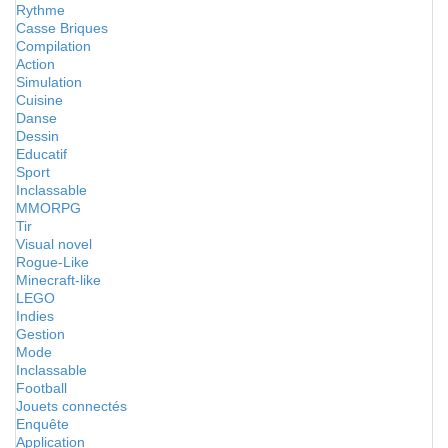
Rythme
Casse Briques
Compilation
Action
Simulation
Cuisine
Danse
Dessin
Educatif
Sport
Inclassable
MMORPG
Tir
Visual novel
Rogue-Like
Minecraft-like
LEGO
Indies
Gestion
Mode
Inclassable
Football
Jouets connectés
Enquête
Application