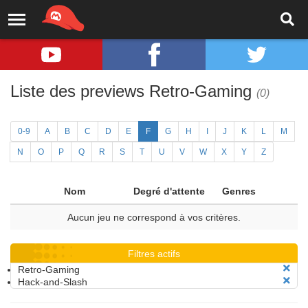
Liste des previews Retro-Gaming
(0)
0-9
A
B
C
D
E
F
G
H
I
J
K
L
M
N
O
P
Q
R
S
T
U
V
W
X
Y
Z
Nom
Degré d'attente
Genres
Aucun jeu ne correspond à vos critères.
Filtres actifs
Retro-Gaming
Hack-and-Slash