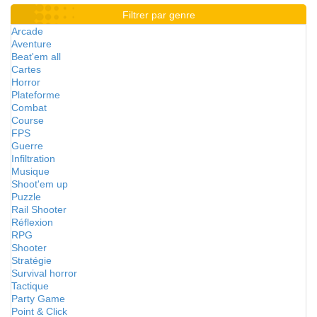
Filtrer par genre
Arcade
Aventure
Beat'em all
Cartes
Horror
Plateforme
Combat
Course
FPS
Guerre
Infiltration
Musique
Shoot'em up
Puzzle
Rail Shooter
Réflexion
RPG
Shooter
Stratégie
Survival horror
Tactique
Party Game
Point & Click