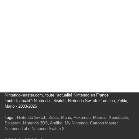
Nintendo-master.com, toute l'actualité Nintendo en France
Toute l'actualité Nintendo : Switch, Nintendo Switch 2, amiibo, Zelda,
Mario - 2003-2026
Tags :
Nintendo Switch
,
Zelda
,
Mario
,
Pokémon
,
Metroid
,
Xenoblade
,
Splatoon
,
Nintendo 3DS
,
Amiibo
,
My Nintendo
,
Cartoon Master
,
Nintendo Labo
Nintendo Switch 2