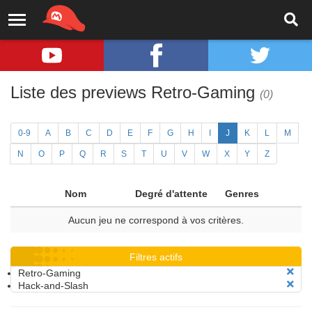
Liste des previews Retro-Gaming
(0)
0-9
A
B
C
D
E
F
G
H
I
J
K
L
M
N
O
P
Q
R
S
T
U
V
W
X
Y
Z
Nom
Degré d'attente
Genres
Aucun jeu ne correspond à vos critères.
Filtres actifs
Retro-Gaming
Hack-and-Slash