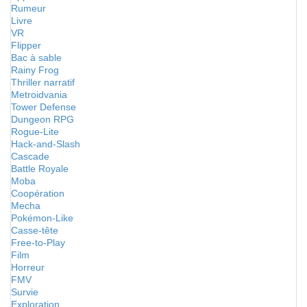
Rumeur
Livre
VR
Flipper
Bac à sable
Rainy Frog
Thriller narratif
Metroidvania
Tower Defense
Dungeon RPG
Rogue-Lite
Hack-and-Slash
Cascade
Battle Royale
Moba
Coopération
Mecha
Pokémon-Like
Casse-tête
Free-to-Play
Film
Horreur
FMV
Survie
Exploration