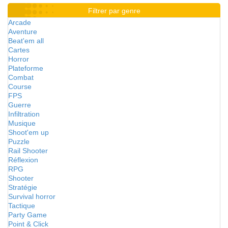
Filtrer par genre
Arcade
Aventure
Beat'em all
Cartes
Horror
Plateforme
Combat
Course
FPS
Guerre
Infiltration
Musique
Shoot'em up
Puzzle
Rail Shooter
Réflexion
RPG
Shooter
Stratégie
Survival horror
Tactique
Party Game
Point & Click