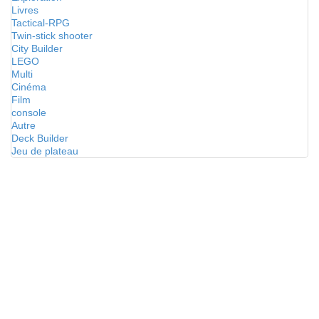
Livres
Tactical-RPG
Twin-stick shooter
City Builder
LEGO
Multi
Cinéma
Film
console
Autre
Deck Builder
Jeu de plateau