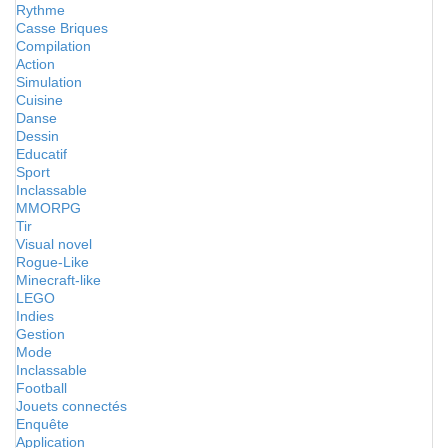
Rythme
Casse Briques
Compilation
Action
Simulation
Cuisine
Danse
Dessin
Educatif
Sport
Inclassable
MMORPG
Tir
Visual novel
Rogue-Like
Minecraft-like
LEGO
Indies
Gestion
Mode
Inclassable
Football
Jouets connectés
Enquête
Application