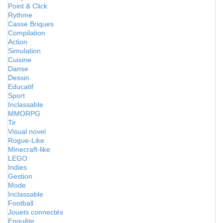
Point & Click
Rythme
Casse Briques
Compilation
Action
Simulation
Cuisine
Danse
Dessin
Educatif
Sport
Inclassable
MMORPG
Tir
Visual novel
Rogue-Like
Minecraft-like
LEGO
Indies
Gestion
Mode
Inclassable
Football
Jouets connectés
Enquête