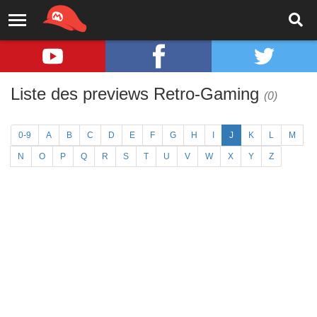
Liste des previews Retro-Gaming
(0)
0-9
A
B
C
D
E
F
G
H
I
J
K
L
M
N
O
P
Q
R
S
T
U
V
W
X
Y
Z