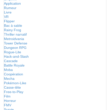
Application
Rumeur
Livre
VR
Flipper
Bac à sable
Rainy Frog
Thriller narratif
Metroidvania
Tower Defense
Dungeon RPG
Rogue-Lite
Hack-and-Slash
Cascade
Battle Royale
Moba
Coopération
Mecha
Pokémon-Like
Casse-tête
Free-to-Play
Film
Horreur
FMV
Survie