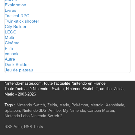
Exploration
Livres
Tactical-RPG
Twin-stick shooter
City Builder
LEGO
Multi
Cinéma
Film
console
Autre
Deck Builder
Jeu de plateau
Nintendo-master.com, toute l'actualité Nintendo en France
Toute l'actualité Nintendo : Switch, Nintendo Switch 2, amiibo, Zelda,
Mario - 2003-2026
Tags :
Nintendo Switch
,
Zelda
,
Mario
,
Pokémon
,
Metroid
,
Xenoblade
,
Splatoon
,
Nintendo 3DS
,
Amiibo
,
My Nintendo
,
Cartoon Master
,
Nintendo Labo
Nintendo Switch 2
RSS Actu
,
RSS Tests