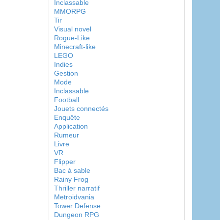
Inclassable
MMORPG
Tir
Visual novel
Rogue-Like
Minecraft-like
LEGO
Indies
Gestion
Mode
Inclassable
Football
Jouets connectés
Enquête
Application
Rumeur
Livre
VR
Flipper
Bac à sable
Rainy Frog
Thriller narratif
Metroidvania
Tower Defense
Dungeon RPG