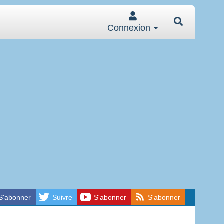
Connexion
S'abonner
Suivre
S'abonner
S'abonner