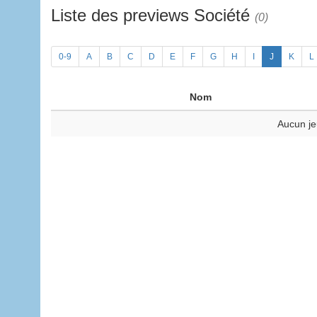
Liste des previews Société
(0)
0-9
A
B
C
D
E
F
G
H
I
J
K
L
Nom
Aucun je