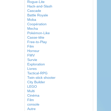
Rogue-Lite
Hack-and-Slash
Cascade
Battle Royale
Moba
Coopération
Mecha
Pokémon-Like
Casse-tête
Free-to-Play
Film
Horreur
FMV
Survie
Exploration
Livres
Tactical-RPG
Twin-stick shooter
City Builder
LEGO
Multi
Cinéma
Film
console
Autre