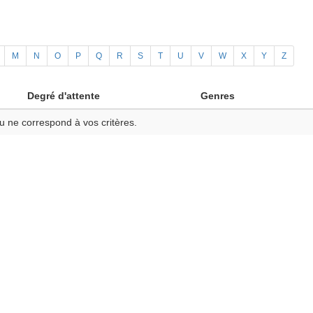
M
N
O
P
Q
R
S
T
U
V
W
X
Y
Z
Degré d'attente
Genres
u ne correspond à vos critères.