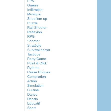
FPS
Guerre
Infiltration
Musique
Shoot'em up
Puzzle
Rail Shooter
Réflexion
RPG
Shooter
Stratégie
Survival horror
Tactique
Party Game
Point & Click
Rythme
Casse Briques
Compilation
Action
Simulation
Cuisine
Danse
Dessin
Educatif
Sport