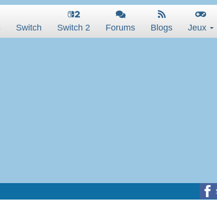
s
Switch
Switch 2
Forums
Blogs
Jeux