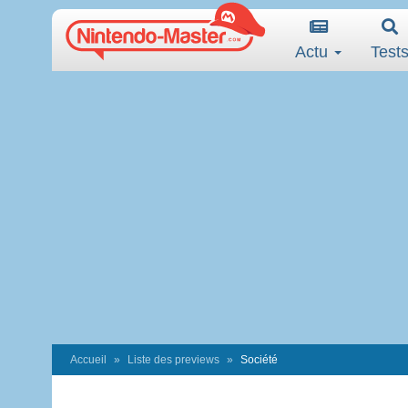
Actu
Test
Accueil
Liste des previews
Société