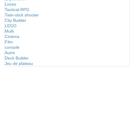
Livres
Tactical-RPG
Twin-stick shooter
City Builder
LEGO
Multi
Cinéma
Film
console
Autre
Deck Builder
Jeu de plateau