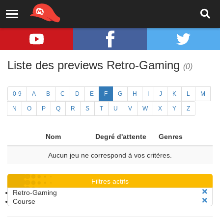
Liste des previews Retro-Gaming
(0)
0-9
A
B
C
D
E
F
G
H
I
J
K
L
M
N
O
P
Q
R
S
T
U
V
W
X
Y
Z
Nom
Degré d'attente
Genres
Aucun jeu ne correspond à vos critères.
Filtres actifs
Retro-Gaming
Course