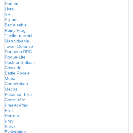
Rumeur
Livre
VR
Flipper
Bac à sable
Rainy Frog
Thriller narratif
Metroidvania
Tower Defense
Dungeon RPG
Rogue-Lite
Hack-and-Slash
Cascade
Battle Royale
Moba
Coopération
Mecha
Pokémon-Like
Casse-tête
Free-to-Play
Film
Horreur
FMV
Survie
Exploration