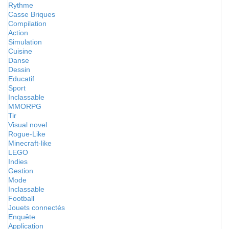
Rythme
Casse Briques
Compilation
Action
Simulation
Cuisine
Danse
Dessin
Educatif
Sport
Inclassable
MMORPG
Tir
Visual novel
Rogue-Like
Minecraft-like
LEGO
Indies
Gestion
Mode
Inclassable
Football
Jouets connectés
Enquête
Application