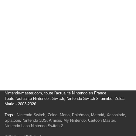
Nintendo-master.com, toute l'actualité Nintendo en France
Toute l'actualité Nintendo : Switch, Nintendo Switch 2, amiibo, Zelda,
Mario - 2003-2026
Tags :
Nintendo Switch
,
Zelda
,
Mario
,
Pokémon
,
Metroid
,
Xenoblade
,
Splatoon
,
Nintendo 3DS
,
Amiibo
,
My Nintendo
,
Cartoon Master
,
Nintendo Labo
Nintendo Switch 2