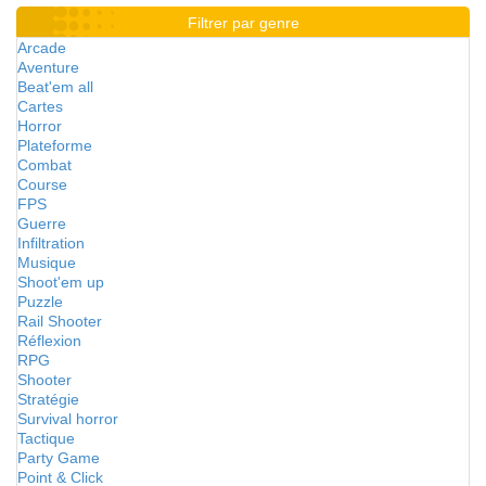
Filtrer par genre
Arcade
Aventure
Beat'em all
Cartes
Horror
Plateforme
Combat
Course
FPS
Guerre
Infiltration
Musique
Shoot'em up
Puzzle
Rail Shooter
Réflexion
RPG
Shooter
Stratégie
Survival horror
Tactique
Party Game
Point & Click