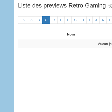
Liste des previews Retro-Gaming
(0
0-9
A
B
C
D
E
F
G
H
I
J
K
L
Nom
Aucun je