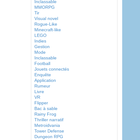
Inclassable
MMORPG
Tir
Visual novel
Rogue-Like
Minecraft-like
LEGO
Indies
Gestion
Mode
Inclassable
Football
Jouets connectés
Enquête
Application
Rumeur
Livre
VR
Flipper
Bac à sable
Rainy Frog
Thriller narratif
Metroidvania
Tower Defense
Dungeon RPG