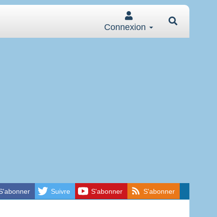
Connexion
S'abonner
Suivre
S'abonner
S'abonner