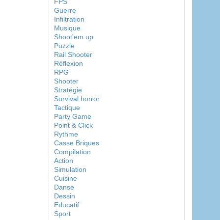
FPS
Guerre
Infiltration
Musique
Shoot'em up
Puzzle
Rail Shooter
Réflexion
RPG
Shooter
Stratégie
Survival horror
Tactique
Party Game
Point & Click
Rythme
Casse Briques
Compilation
Action
Simulation
Cuisine
Danse
Dessin
Educatif
Sport