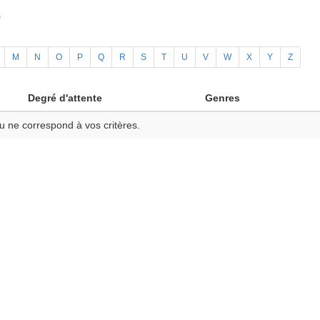
)
M
N
O
P
Q
R
S
T
U
V
W
X
Y
Z
Degré d'attente
Genres
u ne correspond à vos critères.