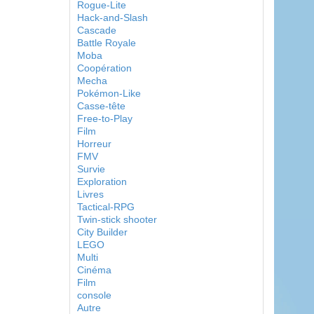
Rogue-Lite
Hack-and-Slash
Cascade
Battle Royale
Moba
Coopération
Mecha
Pokémon-Like
Casse-tête
Free-to-Play
Film
Horreur
FMV
Survie
Exploration
Livres
Tactical-RPG
Twin-stick shooter
City Builder
LEGO
Multi
Cinéma
Film
console
Autre