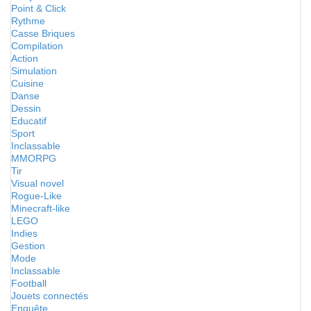
Point & Click
Rythme
Casse Briques
Compilation
Action
Simulation
Cuisine
Danse
Dessin
Educatif
Sport
Inclassable
MMORPG
Tir
Visual novel
Rogue-Like
Minecraft-like
LEGO
Indies
Gestion
Mode
Inclassable
Football
Jouets connectés
Enquête