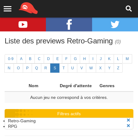
Liste des previews Retro-Gaming
(0)
0-9
A
B
C
D
E
F
G
H
I
J
K
L
M
N
O
P
Q
R
S
T
U
V
W
X
Y
Z
Nom
Degré d'attente
Genres
Aucun jeu ne correspond à vos critères.
Filtres actifs
Retro-Gaming
RPG