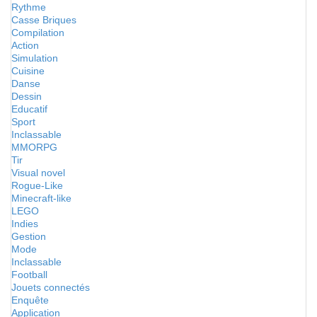
Rythme
Casse Briques
Compilation
Action
Simulation
Cuisine
Danse
Dessin
Educatif
Sport
Inclassable
MMORPG
Tir
Visual novel
Rogue-Like
Minecraft-like
LEGO
Indies
Gestion
Mode
Inclassable
Football
Jouets connectés
Enquête
Application