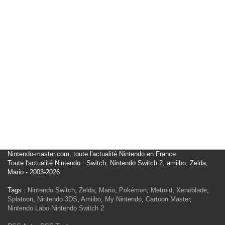
Nintendo-master.com, toute l'actualité Nintendo en France
Toute l'actualité Nintendo : Switch, Nintendo Switch 2, amiibo, Zelda,
Mario - 2003-2026
Tags :
Nintendo Switch
,
Zelda
,
Mario
,
Pokémon
,
Metroid
,
Xenoblade
,
Splatoon
,
Nintendo 3DS
,
Amiibo
,
My Nintendo
,
Cartoon Master
,
Nintendo Labo
Nintendo Switch 2