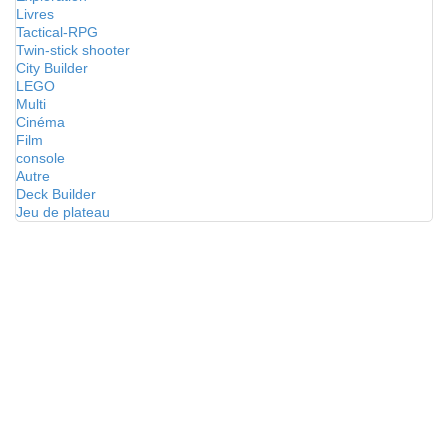
Livres
Tactical-RPG
Twin-stick shooter
City Builder
LEGO
Multi
Cinéma
Film
console
Autre
Deck Builder
Jeu de plateau