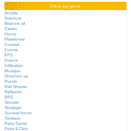
Filtrer par genre
Arcade
Aventure
Beat'em all
Cartes
Horror
Plateforme
Combat
Course
FPS
Guerre
Infiltration
Musique
Shoot'em up
Puzzle
Rail Shooter
Réflexion
RPG
Shooter
Stratégie
Survival horror
Tactique
Party Game
Point & Click