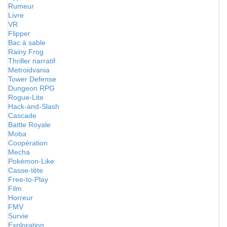
Rumeur
Livre
VR
Flipper
Bac à sable
Rainy Frog
Thriller narratif
Metroidvania
Tower Defense
Dungeon RPG
Rogue-Lite
Hack-and-Slash
Cascade
Battle Royale
Moba
Coopération
Mecha
Pokémon-Like
Casse-tête
Free-to-Play
Film
Horreur
FMV
Survie
Exploration