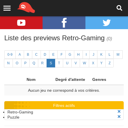
Liste des previews Retro-Gaming
(0)
0-9
A
B
C
D
E
F
G
H
I
J
K
L
M
N
O
P
Q
R
S
T
U
V
W
X
Y
Z
Nom
Degré d'attente
Genres
Aucun jeu ne correspond à vos critères.
Filtres actifs
Retro-Gaming
Puzzle