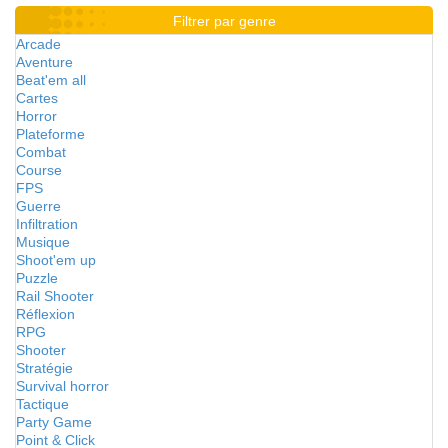
Filtrer par genre
Arcade
Aventure
Beat'em all
Cartes
Horror
Plateforme
Combat
Course
FPS
Guerre
Infiltration
Musique
Shoot'em up
Puzzle
Rail Shooter
Réflexion
RPG
Shooter
Stratégie
Survival horror
Tactique
Party Game
Point & Click