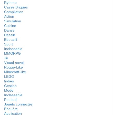
Rythme
Casse Briques
Compilation
Action
Simulation
Cuisine
Danse
Dessin
Educatif
Sport
Inclassable
MMORPG
Tir
Visual novel
Rogue-Like
Minecraft-like
LEGO
Indies
Gestion
Mode
Inclassable
Football
Jouets connectés
Enquête
Application