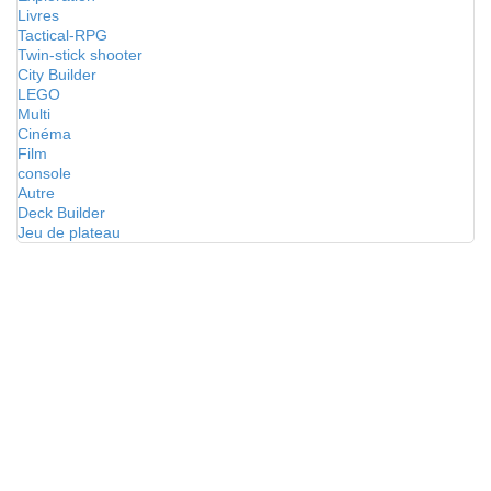
Livres
Tactical-RPG
Twin-stick shooter
City Builder
LEGO
Multi
Cinéma
Film
console
Autre
Deck Builder
Jeu de plateau