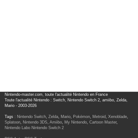
Nintendo-master.com, toute l'actualité Nintendo en France
Toute l'actualité Nintendo : Switch, Nintendo Switch 2, amiibo, Zelda,
Mario - 2003-2026
Tags :
Nintendo Switch
,
Zelda
,
Mario
,
Pokémon
,
Metroid
,
Xenoblade
,
Splatoon
,
Nintendo 3DS
,
Amiibo
,
My Nintendo
,
Cartoon Master
,
Nintendo Labo
Nintendo Switch 2