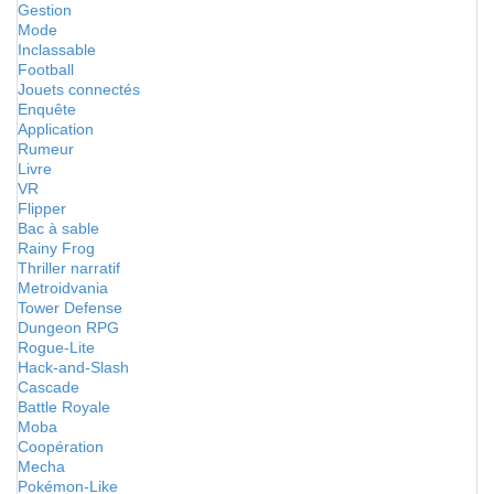
Gestion
Mode
Inclassable
Football
Jouets connectés
Enquête
Application
Rumeur
Livre
VR
Flipper
Bac à sable
Rainy Frog
Thriller narratif
Metroidvania
Tower Defense
Dungeon RPG
Rogue-Lite
Hack-and-Slash
Cascade
Battle Royale
Moba
Coopération
Mecha
Pokémon-Like