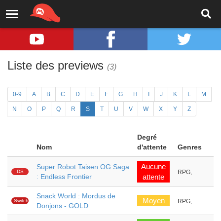
Liste des previews
(3)
0-9
A
B
C
D
E
F
G
H
I
J
K
L
M
N
O
P
Q
R
S
T
U
V
W
X
Y
Z
Degré
Nom
d'attente
Genres
Aucune
Super Robot Taisen OG Saga
DS
RPG,
: Endless Frontier
attente
Snack World : Mordus de
Moyen
Switch
RPG,
Donjons - GOLD