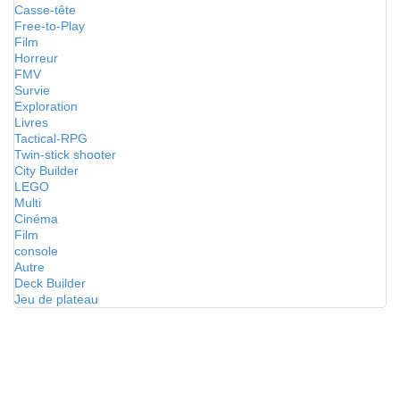
Casse-tête
Free-to-Play
Film
Horreur
FMV
Survie
Exploration
Livres
Tactical-RPG
Twin-stick shooter
City Builder
LEGO
Multi
Cinéma
Film
console
Autre
Deck Builder
Jeu de plateau