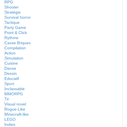
RPG
Shooter
Stratégie
Survival horror
Tactique
Party Game
Point & Click
Rythme
Casse Briques
Compilation
Action
Simulation
Cuisine
Danse
Dessin
Educatif
Sport
Inclassable
MMORPG
Tir
Visual novel
Rogue-Like
Minecraft-like
LEGO
Indies