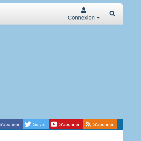
Connexion
S'abonner
Suivre
S'abonner
S'abonner