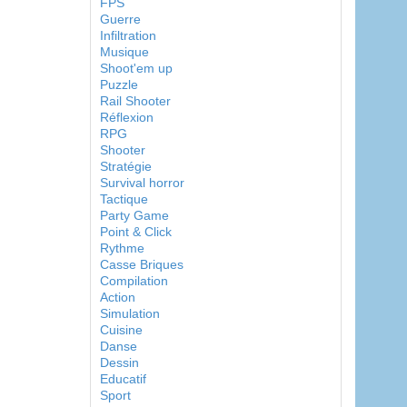
FPS
Guerre
Infiltration
Musique
Shoot'em up
Puzzle
Rail Shooter
Réflexion
RPG
Shooter
Stratégie
Survival horror
Tactique
Party Game
Point & Click
Rythme
Casse Briques
Compilation
Action
Simulation
Cuisine
Danse
Dessin
Educatif
Sport