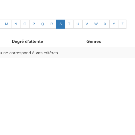
)
M
N
O
P
Q
R
S
T
U
V
W
X
Y
Z
Degré d'attente
Genres
u ne correspond à vos critères.