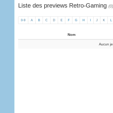
Liste des previews Retro-Gaming
(0
0-9
A
B
C
D
E
F
G
H
I
J
K
L
Nom
Aucun je