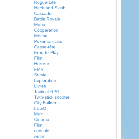
Rogue-Lite
Hack-and-Slash
Cascade
Battle Royale
Moba
Coopération
Mecha
Pokémon-Like
Casse-tête
Free-to-Play
Film
Horreur
FMV
Survie
Exploration
Livres
Tactical-RPG
Twin-stick shooter
City Builder
LEGO
Multi
Cinéma
Film
console
Autre