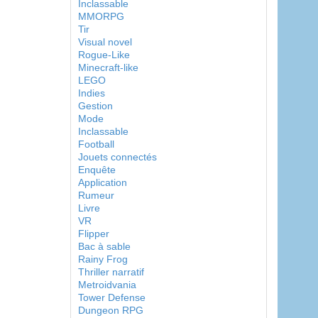
Inclassable
MMORPG
Tir
Visual novel
Rogue-Like
Minecraft-like
LEGO
Indies
Gestion
Mode
Inclassable
Football
Jouets connectés
Enquête
Application
Rumeur
Livre
VR
Flipper
Bac à sable
Rainy Frog
Thriller narratif
Metroidvania
Tower Defense
Dungeon RPG