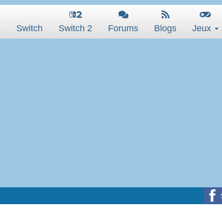
s
Switch
Switch 2
Forums
Blogs
Jeux