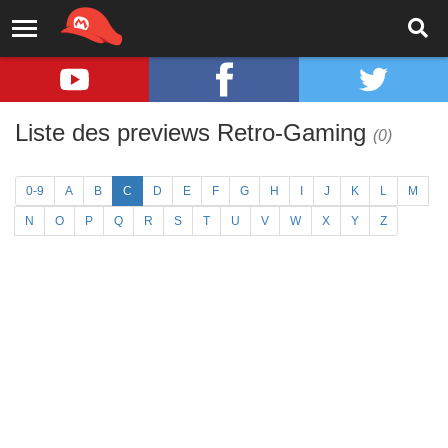
Liste des previews Retro-Gaming
(0)
0-9
A
B
C
D
E
F
G
H
I
J
K
L
M
N
O
P
Q
R
S
T
U
V
W
X
Y
Z