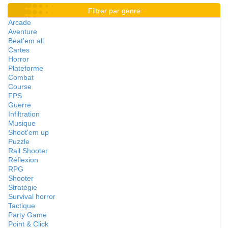
Filtrer par genre
Arcade
Aventure
Beat'em all
Cartes
Horror
Plateforme
Combat
Course
FPS
Guerre
Infiltration
Musique
Shoot'em up
Puzzle
Rail Shooter
Réflexion
RPG
Shooter
Stratégie
Survival horror
Tactique
Party Game
Point & Click