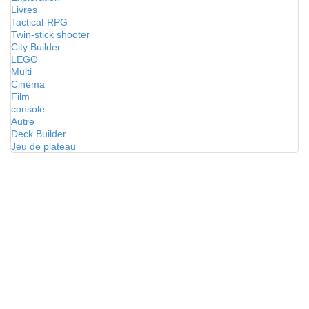
Livres
Tactical-RPG
Twin-stick shooter
City Builder
LEGO
Multi
Cinéma
Film
console
Autre
Deck Builder
Jeu de plateau