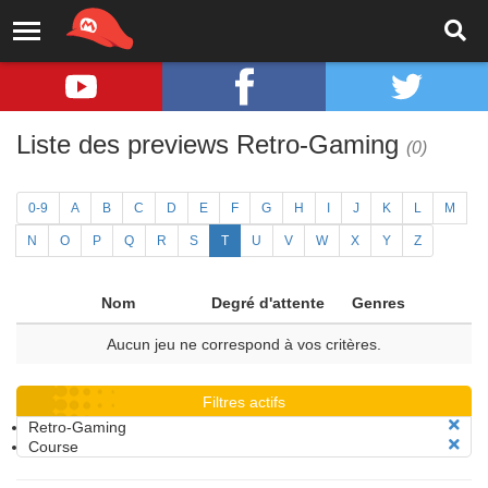
Liste des previews Retro-Gaming
(0)
0-9
A
B
C
D
E
F
G
H
I
J
K
L
M
N
O
P
Q
R
S
T
U
V
W
X
Y
Z
Nom
Degré d'attente
Genres
Aucun jeu ne correspond à vos critères.
Filtres actifs
Retro-Gaming
Course