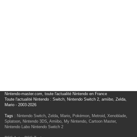
Nintendo-master.com, toute l'actualité Nintendo en France
Toute l'actualité Nintendo : Switch, Nintendo Switch 2, amiibo, Zelda,
Mario - 2003-2026
Tags :
Nintendo Switch
,
Zelda
,
Mario
,
Pokémon
,
Metroid
,
Xenoblade
,
Splatoon
,
Nintendo 3DS
,
Amiibo
,
My Nintendo
,
Cartoon Master
,
Nintendo Labo
Nintendo Switch 2