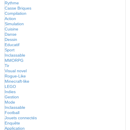
Rythme
Casse Briques
Compilation
Action
Simulation
Cuisine
Danse
Dessin
Educatif
Sport
Inclassable
MMORPG
Tir
Visual novel
Rogue-Like
Minecraft-like
LEGO
Indies
Gestion
Mode
Inclassable
Football
Jouets connectés
Enquête
Application