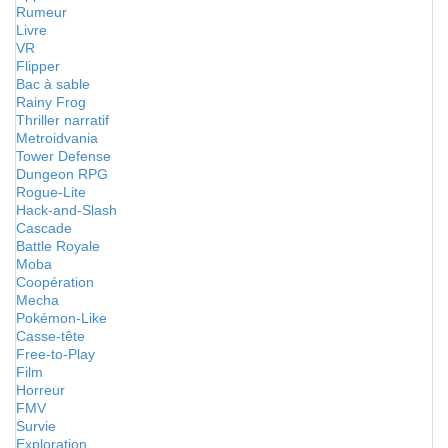
Rumeur
Livre
VR
Flipper
Bac à sable
Rainy Frog
Thriller narratif
Metroidvania
Tower Defense
Dungeon RPG
Rogue-Lite
Hack-and-Slash
Cascade
Battle Royale
Moba
Coopération
Mecha
Pokémon-Like
Casse-tête
Free-to-Play
Film
Horreur
FMV
Survie
Exploration