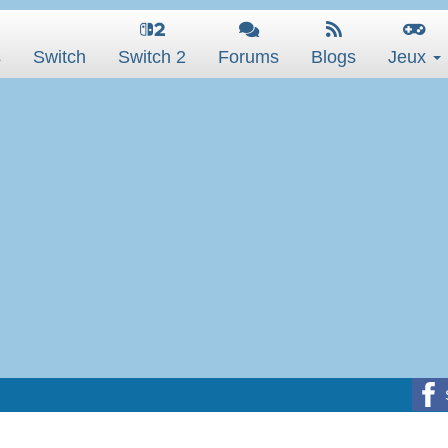
s
Switch
Switch 2
Forums
Blogs
Jeux