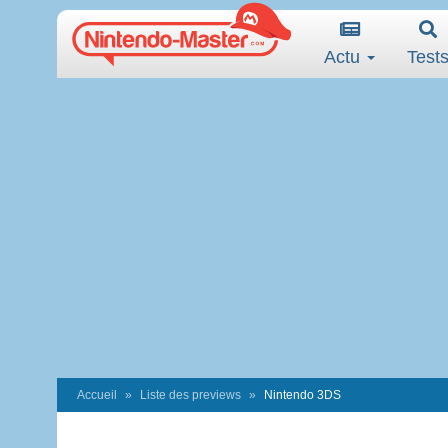
Actu
Test
Accueil
Liste des previews
Nintendo 3DS