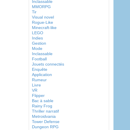
Inclassable
MMORPG
Tir
Visual novel
Rogue-Like
Minecraft-like
LEGO
Indies
Gestion
Mode
Inclassable
Football
Jouets connectés
Enquête
Application
Rumeur
Livre
VR
Flipper
Bac à sable
Rainy Frog
Thriller narratif
Metroidvania
Tower Defense
Dungeon RPG