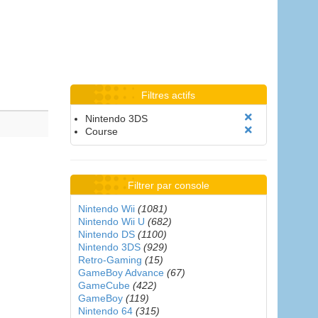
Filtres actifs
Nintendo 3DS
Course
Filtrer par console
Nintendo Wii
(1081)
Nintendo Wii U
(682)
Nintendo DS
(1100)
Nintendo 3DS
(929)
Retro-Gaming
(15)
GameBoy Advance
(67)
GameCube
(422)
GameBoy
(119)
Nintendo 64
(315)