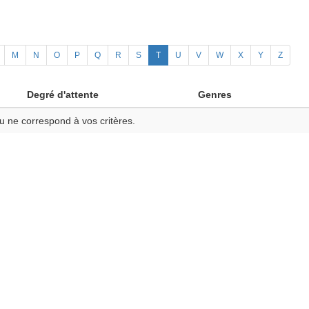
M
N
O
P
Q
R
S
T
U
V
W
X
Y
Z
Degré d'attente
Genres
u ne correspond à vos critères.