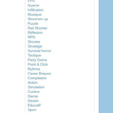
FPS
Guerre
Infiltration
Musique
Shoot'em up
Puzzle
Rail Shooter
Réflexion
RPG
Shooter
Stratégie
Survival horror
Tactique
Party Game
Point & Click
Rythme
Casse Briques
Compilation
Action
Simulation
Cuisine
Danse
Dessin
Educatif
Sport