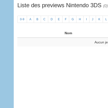
Liste des previews Nintendo 3DS
(0)
0-9
A
B
C
D
E
F
G
H
I
J
K
L
Nom
Aucun je