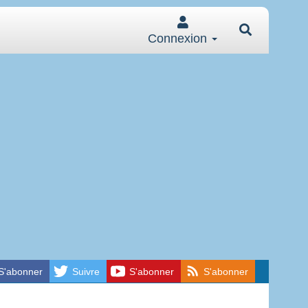
Connexion
S'abonner
Suivre
S'abonner
S'abonner