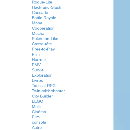
Rogue-Lite
Hack-and-Slash
Cascade
Battle Royale
Moba
Coopération
Mecha
Pokémon-Like
Casse-tête
Free-to-Play
Film
Horreur
FMV
Survie
Exploration
Livres
Tactical-RPG
Twin-stick shooter
City Builder
LEGO
Multi
Cinéma
Film
console
Autre