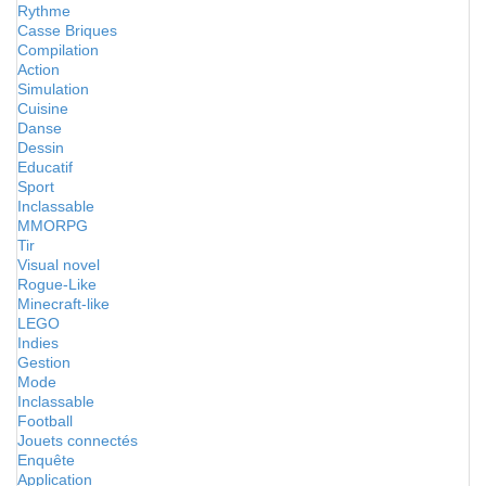
Rythme
Casse Briques
Compilation
Action
Simulation
Cuisine
Danse
Dessin
Educatif
Sport
Inclassable
MMORPG
Tir
Visual novel
Rogue-Like
Minecraft-like
LEGO
Indies
Gestion
Mode
Inclassable
Football
Jouets connectés
Enquête
Application