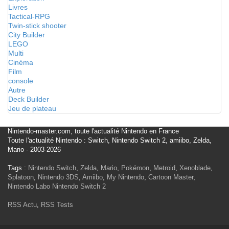
Livres
Tactical-RPG
Twin-stick shooter
City Builder
LEGO
Multi
Cinéma
Film
console
Autre
Deck Builder
Jeu de plateau
Nintendo-master.com, toute l'actualité Nintendo en France
Toute l'actualité Nintendo : Switch, Nintendo Switch 2, amiibo, Zelda,
Mario - 2003-2026
Tags :
Nintendo Switch
,
Zelda
,
Mario
,
Pokémon
,
Metroid
,
Xenoblade
,
Splatoon
,
Nintendo 3DS
,
Amiibo
,
My Nintendo
,
Cartoon Master
,
Nintendo Labo
Nintendo Switch 2
RSS Actu
,
RSS Tests