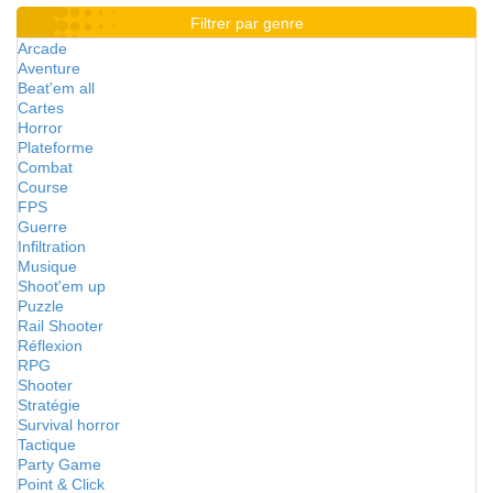
Filtrer par genre
Arcade
Aventure
Beat'em all
Cartes
Horror
Plateforme
Combat
Course
FPS
Guerre
Infiltration
Musique
Shoot'em up
Puzzle
Rail Shooter
Réflexion
RPG
Shooter
Stratégie
Survival horror
Tactique
Party Game
Point & Click