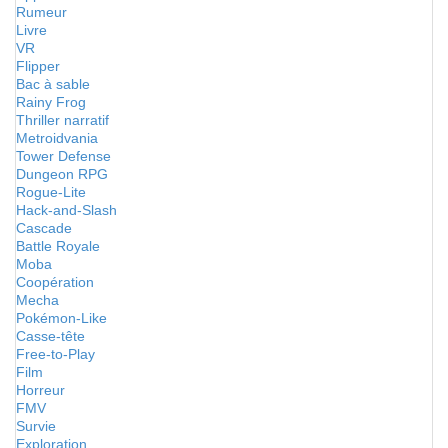
Rumeur
Livre
VR
Flipper
Bac à sable
Rainy Frog
Thriller narratif
Metroidvania
Tower Defense
Dungeon RPG
Rogue-Lite
Hack-and-Slash
Cascade
Battle Royale
Moba
Coopération
Mecha
Pokémon-Like
Casse-tête
Free-to-Play
Film
Horreur
FMV
Survie
Exploration