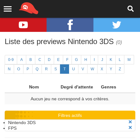
Liste des previews Nintendo 3DS
(0)
0-9
A
B
C
D
E
F
G
H
I
J
K
L
M
N
O
P
Q
R
S
T
U
V
W
X
Y
Z
Nom
Degré d'attente
Genres
Aucun jeu ne correspond à vos critères.
Filtres actifs
Nintendo 3DS
FPS