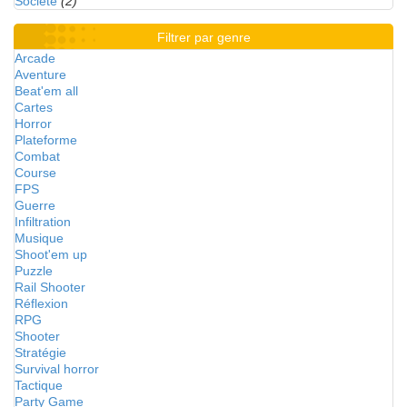
Société
(2)
Filtrer par genre
Arcade
Aventure
Beat'em all
Cartes
Horror
Plateforme
Combat
Course
FPS
Guerre
Infiltration
Musique
Shoot'em up
Puzzle
Rail Shooter
Réflexion
RPG
Shooter
Stratégie
Survival horror
Tactique
Party Game